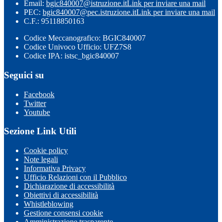
Email:
bgic840007@istruzione.it
Link per inviare una mail
PEC:
bgic840007@pec.istruzione.it
Link per inviare una mail
C.F.: 95118850163
Codice Meccanografico: BGIC840007
Codice Univoco Ufficio: UFZ7S8
Codice IPA: istsc_bgic840007
Seguici su
Facebook
Twitter
Youtube
Sezione Link Utili
Cookie policy
Note legali
Informativa Privacy
Ufficio Relazioni con il Pubblico
Dichiarazione di accessibilità
Obiettivi di accessibilità
Whistleblowing
Gestione consensi cookie
Amministrazione trasparente