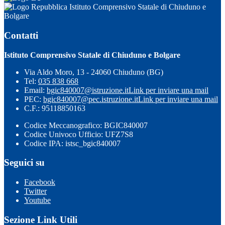
Istituto Comprensivo Statale di Chiuduno e
Bolgare
Contatti
Istituto Comprensivo Statale di Chiuduno e Bolgare
Via Aldo Moro, 13 - 24060 Chiuduno (BG)
Tel:
035 838 668
Email:
bgic840007@istruzione.it
Link per inviare una mail
PEC:
bgic840007@pec.istruzione.it
Link per inviare una mail
C.F.: 95118850163
Codice Meccanografico: BGIC840007
Codice Univoco Ufficio: UFZ7S8
Codice IPA: istsc_bgic840007
Seguici su
Facebook
Twitter
Youtube
Sezione Link Utili