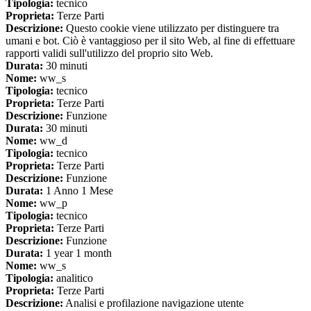
Tipologia:
tecnico
Proprieta:
Terze Parti
Descrizione:
Questo cookie viene utilizzato per distinguere tra
umani e bot. Ciò è vantaggioso per il sito Web, al fine di effettuare
rapporti validi sull'utilizzo del proprio sito Web.
Durata:
30 minuti
Nome:
ww_s
Tipologia:
tecnico
Proprieta:
Terze Parti
Descrizione:
Funzione
Durata:
30 minuti
Nome:
ww_d
Tipologia:
tecnico
Proprieta:
Terze Parti
Descrizione:
Funzione
Durata:
1 Anno 1 Mese
Nome:
ww_p
Tipologia:
tecnico
Proprieta:
Terze Parti
Descrizione:
Funzione
Durata:
1 year 1 month
Nome:
ww_s
Tipologia:
analitico
Proprieta:
Terze Parti
Descrizione:
Analisi e profilazione navigazione utente