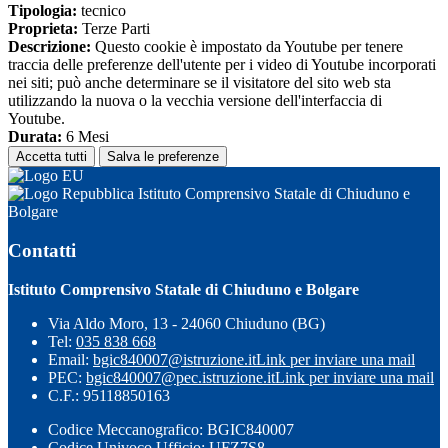
Tipologia:
tecnico
Proprieta:
Terze Parti
Descrizione:
Questo cookie è impostato da Youtube per tenere
traccia delle preferenze dell'utente per i video di Youtube incorporati
nei siti; può anche determinare se il visitatore del sito web sta
utilizzando la nuova o la vecchia versione dell'interfaccia di
Youtube.
Durata:
6 Mesi
Accetta tutti
Salva le preferenze
Istituto Comprensivo Statale di Chiuduno e
Bolgare
Contatti
Istituto Comprensivo Statale di Chiuduno e Bolgare
Via Aldo Moro, 13 - 24060 Chiuduno (BG)
Tel:
035 838 668
Email:
bgic840007@istruzione.it
Link per inviare una mail
PEC:
bgic840007@pec.istruzione.it
Link per inviare una mail
C.F.: 95118850163
Codice Meccanografico: BGIC840007
Codice Univoco Ufficio: UFZ7S8