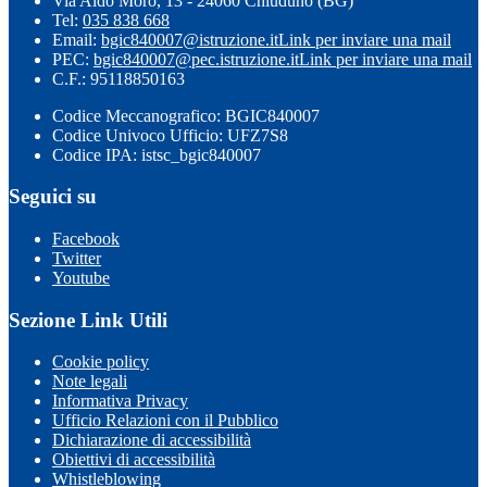
Via Aldo Moro, 13 - 24060 Chiuduno (BG)
Tel:
035 838 668
Email:
bgic840007@istruzione.it
Link per inviare una mail
PEC:
bgic840007@pec.istruzione.it
Link per inviare una mail
C.F.: 95118850163
Codice Meccanografico: BGIC840007
Codice Univoco Ufficio: UFZ7S8
Codice IPA: istsc_bgic840007
Seguici su
Facebook
Twitter
Youtube
Sezione Link Utili
Cookie policy
Note legali
Informativa Privacy
Ufficio Relazioni con il Pubblico
Dichiarazione di accessibilità
Obiettivi di accessibilità
Whistleblowing