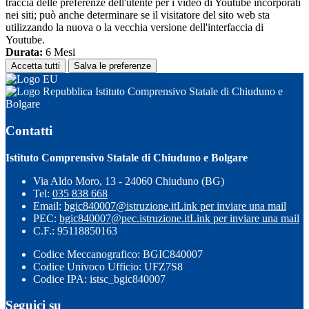
traccia delle preferenze dell'utente per i video di Youtube incorporati
nei siti; può anche determinare se il visitatore del sito web sta
utilizzando la nuova o la vecchia versione dell'interfaccia di
Youtube.
Durata:
6 Mesi
Accetta tutti
Salva le preferenze
Istituto Comprensivo Statale di Chiuduno e
Bolgare
Contatti
Istituto Comprensivo Statale di Chiuduno e Bolgare
Via Aldo Moro, 13 - 24060 Chiuduno (BG)
Tel:
035 838 668
Email:
bgic840007@istruzione.it
Link per inviare una mail
PEC:
bgic840007@pec.istruzione.it
Link per inviare una mail
C.F.: 95118850163
Codice Meccanografico: BGIC840007
Codice Univoco Ufficio: UFZ7S8
Codice IPA: istsc_bgic840007
Seguici su