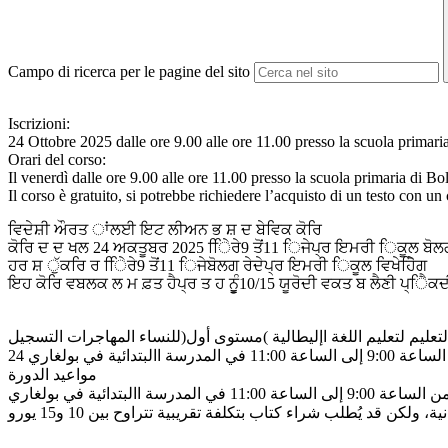
Campo di ricerca per le pagine del sito
Iscrizioni:
24 Ottobre 2025 dalle ore 9.00 alle ore 11.00 presso la scuola primari
Orari del corso:
Il venerdì dalle ore 9.00 alle ore 11.00 presso la scuola primaria di Bo
Il corso è gratuito, si potrebbe richiedere l’acquisto di un testo con un
ਵਿਦੇਸ਼ੀ ਔਰਤ ਾਂਲਈ ਇਟ ਲੀਅਨ ਭ ਸ਼ ਦ ਬੇਵਿਕ ਕੋਰਿ
ਕੋਰਿ ਦ ਦ ਖਲ 24 ਅਕਤੂਬਰ 2025 ਿਿੇਰੇ9 ਤੋਂ11 ਿਜੇਪ੍ਰ ਇਮਰੀ ਿਕੂਲ ਬੋਲਗ
ਹਰ ਸ਼ ੁੱਕਰਿ ਰ ਿਿੇਰੇ9 ਤੋਂ11 ਿਜੇਬੋਲਗ ਰੇਦੇਪ੍ਰ ਇਮਰੀ ਿਕੂਲ ਵਿਖੇਹੋਿੇਗ
ਇਹ ਕੋਰਿ ਵਬਲਕ ਲ ਮ ਫ਼ਤ ਹੈਪ੍ਰ ਤ ਹ ਨੂੂੰ10/15 ਯੂਰੋਦੀ ਵਕਤ ਬ ਲੈਣੀ ਪ੍ੈਿਕਦ
تعليم لتعليم اللغة اإليطالية )مستوى أول(للنساء المهاجرات التسجيل
مواعيد الدورة
11: في المدرسة االبتدائية في بولغاري
ة، ولكن قد يُطلب شراء كتاب بتكلفة تقريبية تتراوح بين 10 و15 يورو