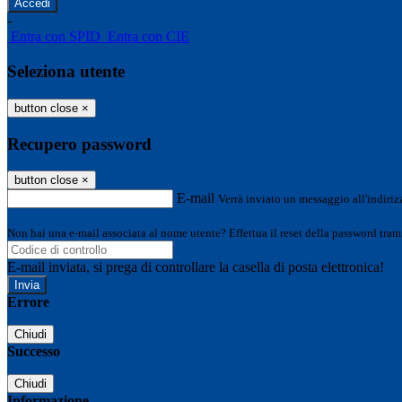
-
Entra con SPID
Entra con CIE
Seleziona utente
button close
×
Recupero password
button close
×
E-mail
Verrà inviato un messaggio all'indirizz
Non hai una e-mail associata al nome utente? Effettua il reset della password tram
E-mail inviata, si prega di controllare la casella di posta elettronica!
Errore
Chiudi
Successo
Chiudi
Informazione