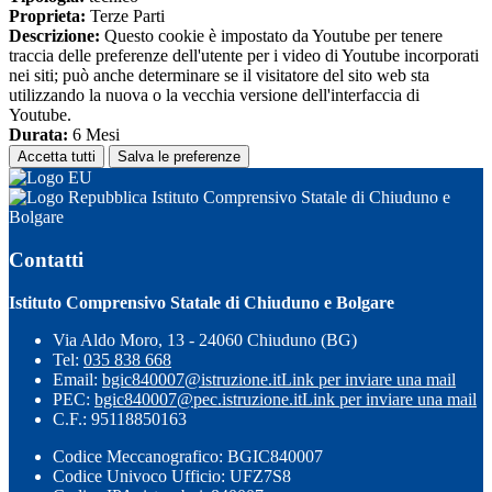
Proprieta:
Terze Parti
Descrizione:
Questo cookie è impostato da Youtube per tenere
traccia delle preferenze dell'utente per i video di Youtube incorporati
nei siti; può anche determinare se il visitatore del sito web sta
utilizzando la nuova o la vecchia versione dell'interfaccia di
Youtube.
Durata:
6 Mesi
Accetta tutti
Salva le preferenze
Istituto Comprensivo Statale di Chiuduno e
Bolgare
Contatti
Istituto Comprensivo Statale di Chiuduno e Bolgare
Via Aldo Moro, 13 - 24060 Chiuduno (BG)
Tel:
035 838 668
Email:
bgic840007@istruzione.it
Link per inviare una mail
PEC:
bgic840007@pec.istruzione.it
Link per inviare una mail
C.F.: 95118850163
Codice Meccanografico: BGIC840007
Codice Univoco Ufficio: UFZ7S8