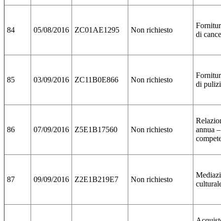
Fornitur
84
05/08/2016
ZC01AE1295
Non richiesto
di cance
Fornitur
85
03/09/2016
ZC11B0E866
Non richiesto
di puliz
Relazion
86
07/09/2016
Z5E1B17560
Non richiesto
annua –
compete
Mediaz
87
09/09/2016
Z2E1B219E7
Non richiesto
cultural
Acquisto