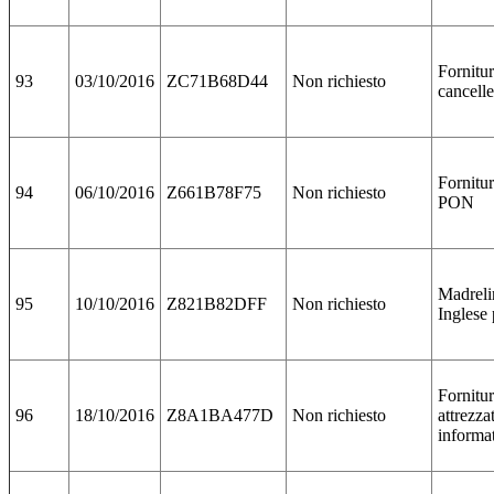
Fornitu
93
03/10/2016
ZC71B68D44
Non richiesto
cancelle
Fornitur
94
06/10/2016
Z661B78F75
Non richiesto
PON
Madreli
95
10/10/2016
Z821B82DFF
Non richiesto
Inglese 
Fornitu
96
18/10/2016
Z8A1BA477D
Non richiesto
attrezza
informa