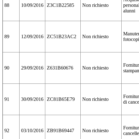
88
10/09/2016
Z3C1B22585
Non richiesto
personal
alunni
Manute
89
12/09/2016
ZC51B23AC2
Non richiesto
fotocopi
Fornitur
90
29/09/2016
Z631B60676
Non richiesto
stampan
Fornitur
91
30/09/2016
ZC81B65E79
Non richiesto
di cance
Fornitu
92
03/10/2016
ZB91B69447
Non richiesto
cancelle