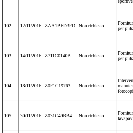
sportive
Fornitur
102
12/11/2016
ZAA1BFD3FD
Non richiesto
per puli
Fornitur
103
14/11/2016
Z711C0140B
Non richiesto
per puli
Interven
104
18/11/2016
Z0F1C19763
Non richiesto
manute
fotocopi
Fornitu
105
30/11/2016
Z031C49BB4
Non richiesto
lavapav