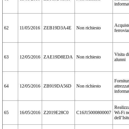
informa
Acquisto
62
11/05/2016
ZEB19D3A4E
Non richiesto
ferrovia
Visita d
63
12/05/2016
ZAE19D8EDA
Non richiesto
alunni
Fornitu
64
12/05/2016
ZB919DA56D
Non richiesto
attrezza
informa
Realizz
65
16/05/2016
Z2019E28C0
C16J15000800007
Wi-Fi ne
dell’Isit