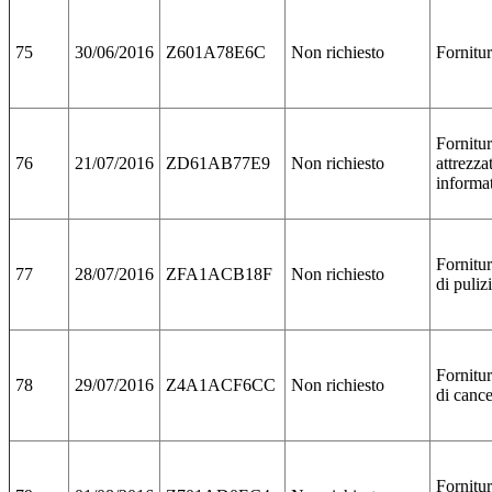
75
30/06/2016
Z601A78E6C
Non richiesto
Fornitur
Fornitu
76
21/07/2016
ZD61AB77E9
Non richiesto
attrezza
informa
Fornitur
77
28/07/2016
ZFA1ACB18F
Non richiesto
di puliz
Fornitur
78
29/07/2016
Z4A1ACF6CC
Non richiesto
di cance
Fornitur