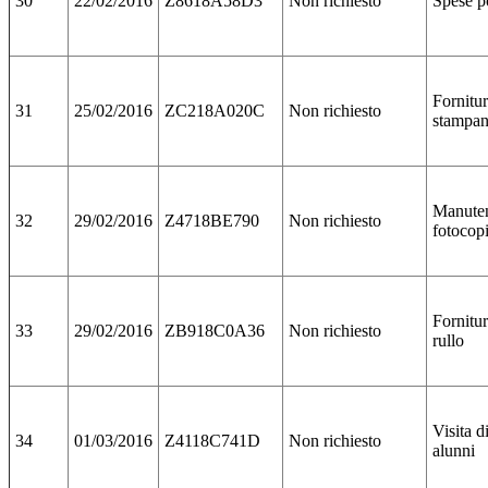
30
22/02/2016
Z8618A58D3
Non richiesto
Spese po
Fornitur
31
25/02/2016
ZC218A020C
Non richiesto
stampan
Manute
32
29/02/2016
Z4718BE790
Non richiesto
fotocopi
Fornitur
33
29/02/2016
ZB918C0A36
Non richiesto
rullo
Visita d
34
01/03/2016
Z4118C741D
Non richiesto
alunni