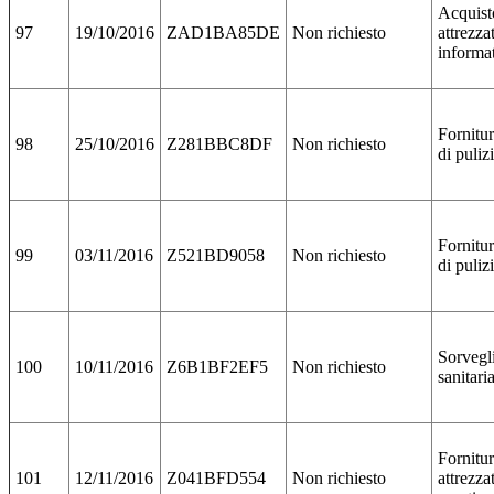
Acquist
97
19/10/2016
ZAD1BA85DE
Non richiesto
attrezza
informa
Fornitur
98
25/10/2016
Z281BBC8DF
Non richiesto
di puliz
Fornitur
99
03/11/2016
Z521BD9058
Non richiesto
di puliz
Sorvegl
100
10/11/2016
Z6B1BF2EF5
Non richiesto
sanitari
Fornitu
101
12/11/2016
Z041BFD554
Non richiesto
attrezza