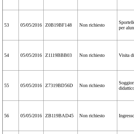
Sportell
53
05/05/2016
Z0B19BF148
Non richiesto
per alun
54
05/05/2016
Z1119BBB03
Non richiesto
Visita d
Soggio
55
05/05/2016
Z7319BD56D
Non richiesto
didattic
56
05/05/2016
ZB119BAD45
Non richiesto
Ingress