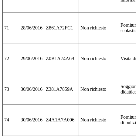
Fornitur
71
28/06/2016
Z861A72FC1
Non richiesto
scolasti
72
29/06/2016
Z0B1A74A69
Non richiesto
Visita d
Soggio
73
30/06/2016
Z381A7859A
Non richiesto
didattic
Fornitur
74
30/06/2016
Z4A1A7A006
Non richiesto
di puliz