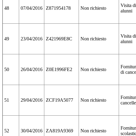
Visita d
48
07/04/2016
Z871954178
Non richiesto
alunni
Visita d
49
23/04/2016
Z421969E8C
Non richiesto
alunni
Fornitur
50
26/04/2016
Z0E1996FE2
Non richiesto
di cance
Fornitu
51
29/04/2016
ZCF19A5077
Non richiesto
cancelle
Fornitur
52
30/04/2016
ZA819A9369
Non richiesto
scolasti