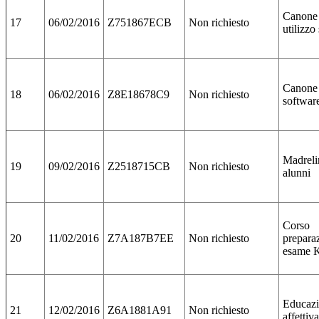
Canone 
17
06/02/2016
Z751867ECB
Non richiesto
utilizzo
Canone 
18
06/02/2016
Z8E18678C9
Non richiesto
software
Madreli
19
09/02/2016
Z2518715CB
Non richiesto
alunni
Corso
20
11/02/2016
Z7A187B7EE
Non richiesto
prepara
esame 
Educaz
21
12/02/2016
Z6A1881A91
Non richiesto
affettiv