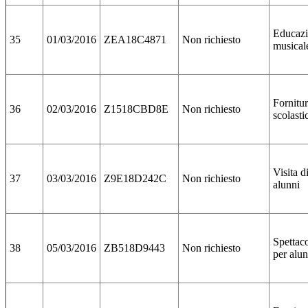
Educaz
35
01/03/2016
ZEA18C4871
Non richiesto
musical
Fornitur
36
02/03/2016
Z1518CBD8E
Non richiesto
scolasti
Visita d
37
03/03/2016
Z9E18D242C
Non richiesto
alunni
Spettaco
38
05/03/2016
ZB518D9443
Non richiesto
per alun