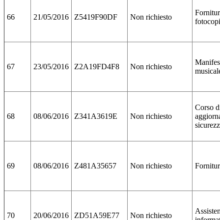
Fornitur
66
21/05/2016
Z5419F90DF
Non richiesto
fotocopi
Manifes
67
23/05/2016
Z2A19FD4F8
Non richiesto
musical
Corso d
68
08/06/2016
Z341A3619E
Non richiesto
aggiorn
sicurez
69
08/06/2016
Z481A35657
Non richiesto
Fornitu
Assiste
70
20/06/2016
ZD51A59E77
Non richiesto
informa