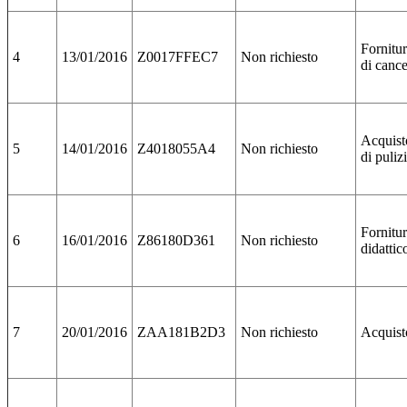
Fornitur
4
13/01/2016
Z0017FFEC7
Non richiesto
di cance
Acquist
5
14/01/2016
Z4018055A4
Non richiesto
di puliz
Fornitur
6
16/01/2016
Z86180D361
Non richiesto
didattic
7
20/01/2016
ZAA181B2D3
Non richiesto
Acquist