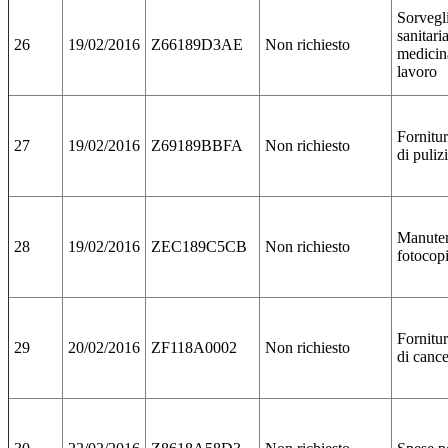
Sorvegl
sanitari
26
19/02/2016
Z66189D3AE
Non richiesto
medicin
lavoro
Fornitur
27
19/02/2016
Z69189BBFA
Non richiesto
di puliz
Manute
28
19/02/2016
ZEC189C5CB
Non richiesto
fotocopi
Fornitur
29
20/02/2016
ZF118A0002
Non richiesto
di cance