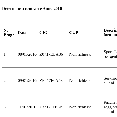
Determine a contrarre Anno 2016
N.
Descriz
Data
CIG
CUP
Progr.
fornitu
Sportell
1
08/01/2016
Z0717EEA36
Non richiesto
per geni
Servizio
2
09/01/2016
ZE417F0A53
Non richiesto
alunni
Pacchet
3
11/01/2016
Z32173FE5B
Non richiesto
soggior
alunni