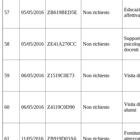
Educaz
57
05/05/2016
ZB619BED5E
Non richiesto
affettiv
Support
58
05/05/2016
ZE41A270CC
Non richiesto
psicolo
docenti
59
06/05/2016
Z1519C0E73
Non richiesto
Visita d
Visita d
60
06/05/2016
Z4119C0D90
Non richiesto
alunni
Fornitu
61
11/05/2016
ZB919D03A6
Non richiesto
attrezza