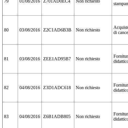
79
01/08/2016
Z701AD0EC4
Non richiesto
stampan
Acquist
80
03/08/2016
Z2C1AD6B3B
Non richiesto
di cance
Fornitur
81
03/08/2016
ZEE1AD95B7
Non richiesto
didattic
Fornitur
82
04/08/2016
Z3D1ADC618
Non richiesto
didattic
Fornitur
83
04/08/2016
Z6B1ADB805
Non richiesto
didattic