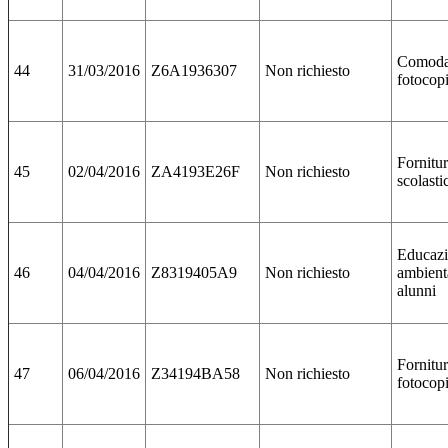
Comoda
44
31/03/2016
Z6A1936307
Non richiesto
fotocop
Fornitur
45
02/04/2016
ZA4193E26F
Non richiesto
scolasti
Educaz
46
04/04/2016
Z8319405A9
Non richiesto
ambient
alunni
Fornitur
47
06/04/2016
Z34194BA58
Non richiesto
fotocop