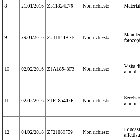
8
21/01/2016
Z311824E76
Non richiesto
Material
Manute
9
29/01/2016
Z231844A7E
Non richiesto
fotocop
Visita d
10
02/02/2016
Z1A18548F3
Non richiesto
alunni
Servizio
11
02/02/2016
Z1F185407E
Non richiesto
alunni
Educaz
12
04/02/2016
Z721860759
Non richiesto
affettiv