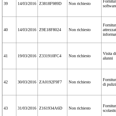
Fornitur
39
14/03/2016
Z3818F989D
Non richiesto
softwar
Fornitu
40
14/03/2016
Z9E18F8024
Non richiesto
attrezza
informa
Visita d
41
19/03/2016
Z331910FC4
Non richiesto
alunni
Fornitur
42
30/03/2016
ZA0192F9F7
Non richiesto
di puliz
Fornitur
43
31/03/2016
Z161934A6D
Non richiesto
scolasti