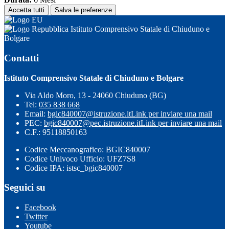
Accetta tutti
Salva le preferenze
Istituto Comprensivo Statale di Chiuduno e
Bolgare
Contatti
Istituto Comprensivo Statale di Chiuduno e Bolgare
Via Aldo Moro, 13 - 24060 Chiuduno (BG)
Tel:
035 838 668
Email:
bgic840007@istruzione.it
Link per inviare una mail
PEC:
bgic840007@pec.istruzione.it
Link per inviare una mail
C.F.: 95118850163
Codice Meccanografico: BGIC840007
Codice Univoco Ufficio: UFZ7S8
Codice IPA: istsc_bgic840007
Seguici su
Facebook
Twitter
Youtube