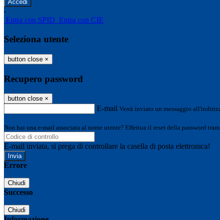
-
Entra con SPID
Entra con CIE
Seleziona utente
button close
×
Recupero password
button close
×
E-mail
Verrà inviato un messaggio all'indirizz
Non hai una e-mail associata al nome utente? Effettua il reset della password tram
E-mail inviata, si prega di controllare la casella di posta elettronica!
Errore
Chiudi
Successo
Chiudi
Informazione