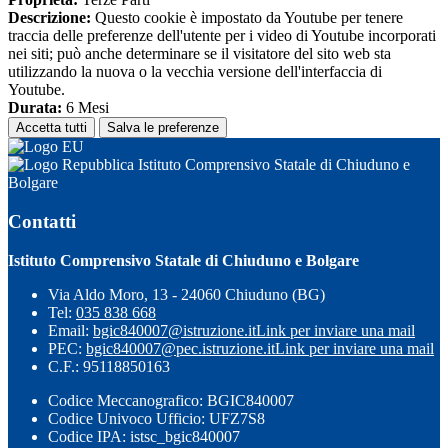
Descrizione:
Questo cookie è impostato da Youtube per tenere
traccia delle preferenze dell'utente per i video di Youtube incorporati
nei siti; può anche determinare se il visitatore del sito web sta
utilizzando la nuova o la vecchia versione dell'interfaccia di
Youtube.
Durata:
6 Mesi
Accetta tutti
Salva le preferenze
Istituto Comprensivo Statale di Chiuduno e
Bolgare
Contatti
Istituto Comprensivo Statale di Chiuduno e Bolgare
Via Aldo Moro, 13 - 24060 Chiuduno (BG)
Tel:
035 838 668
Email:
bgic840007@istruzione.it
Link per inviare una mail
PEC:
bgic840007@pec.istruzione.it
Link per inviare una mail
C.F.: 95118850163
Codice Meccanografico: BGIC840007
Codice Univoco Ufficio: UFZ7S8
Codice IPA: istsc_bgic840007