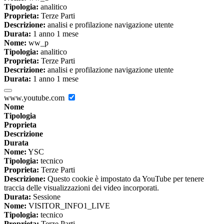
Tipologia:
analitico
Proprieta:
Terze Parti
Descrizione:
analisi e profilazione navigazione utente
Durata:
1 anno 1 mese
Nome:
ww_p
Tipologia:
analitico
Proprieta:
Terze Parti
Descrizione:
analisi e profilazione navigazione utente
Durata:
1 anno 1 mese
www.youtube.com
Nome
Tipologia
Proprieta
Descrizione
Durata
Nome:
YSC
Tipologia:
tecnico
Proprieta:
Terze Parti
Descrizione:
Questo cookie è impostato da YouTube per tenere
traccia delle visualizzazioni dei video incorporati.
Durata:
Sessione
Nome:
VISITOR_INFO1_LIVE
Tipologia:
tecnico
Proprieta:
Terze Parti