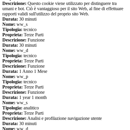
Descrizione:
Questo cookie viene utilizzato per distinguere tra
umani e bot. Ciò è vantaggioso per il sito Web, al fine di effettuare
rapporti validi sull'utilizzo del proprio sito Web.
Durata:
30 minuti
Nome:
ww_s
Tipologia:
tecnico
Proprieta:
Terze Parti
Descrizione:
Funzione
Durata:
30 minuti
Nome:
ww_d
Tipologia:
tecnico
Proprieta:
Terze Parti
Descrizione:
Funzione
Durata:
1 Anno 1 Mese
Nome:
ww_p
Tipologia:
tecnico
Proprieta:
Terze Parti
Descrizione:
Funzione
Durata:
1 year 1 month
Nome:
ww_s
Tipologia:
analitico
Proprieta:
Terze Parti
Descrizione:
Analisi e profilazione navigazione utente
Durata:
30 minuti
Nome:
ww_d