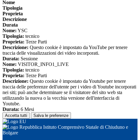
Nome
Tipologia
Proprieta
Descrizione
Durata
Nome:
YSC
Tipologia:
tecnico
Proprieta:
Terze Parti
Descrizione:
Questo cookie è impostato da YouTube per tenere
traccia delle visualizzazioni dei video incorporati.
Durata:
Sessione
Nome:
VISITOR_INFO1_LIVE
Tipologia:
tecnico
Proprieta:
Terze Parti
Descrizione:
Questo cookie è impostato da Youtube per tenere
traccia delle preferenze dell'utente per i video di Youtube incorporati
nei siti; può anche determinare se il visitatore del sito web sta
utilizzando la nuova o la vecchia versione dell'interfaccia di
Youtube.
Durata:
6 Mesi
Accetta tutti
Salva le preferenze
Istituto Comprensivo Statale di Chiuduno e
Bolgare