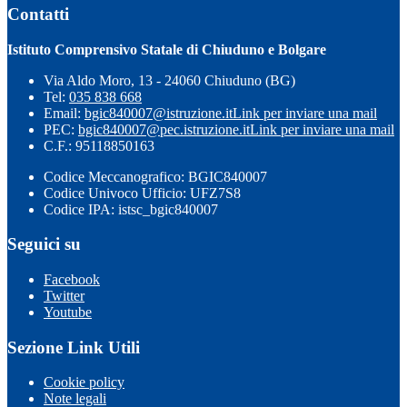
Contatti
Istituto Comprensivo Statale di Chiuduno e Bolgare
Via Aldo Moro, 13 - 24060 Chiuduno (BG)
Tel:
035 838 668
Email:
bgic840007@istruzione.it
Link per inviare una mail
PEC:
bgic840007@pec.istruzione.it
Link per inviare una mail
C.F.: 95118850163
Codice Meccanografico: BGIC840007
Codice Univoco Ufficio: UFZ7S8
Codice IPA: istsc_bgic840007
Seguici su
Facebook
Twitter
Youtube
Sezione Link Utili
Cookie policy
Note legali