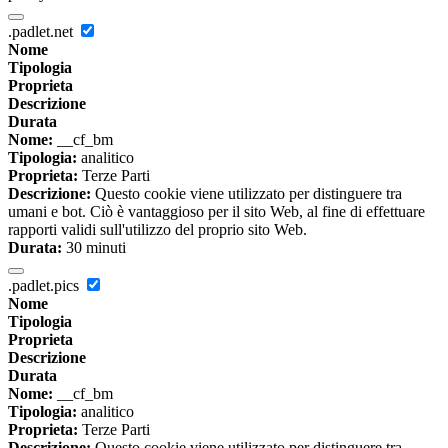
.padlet.net
Nome
Tipologia
Proprieta
Descrizione
Durata
Nome:
__cf_bm
Tipologia:
analitico
Proprieta:
Terze Parti
Descrizione:
Questo cookie viene utilizzato per distinguere tra
umani e bot. Ciò è vantaggioso per il sito Web, al fine di effettuare
rapporti validi sull'utilizzo del proprio sito Web.
Durata:
30 minuti
.padlet.pics
Nome
Tipologia
Proprieta
Descrizione
Durata
Nome:
__cf_bm
Tipologia:
analitico
Proprieta:
Terze Parti
Descrizione:
Questo cookie viene utilizzato per distinguere tra