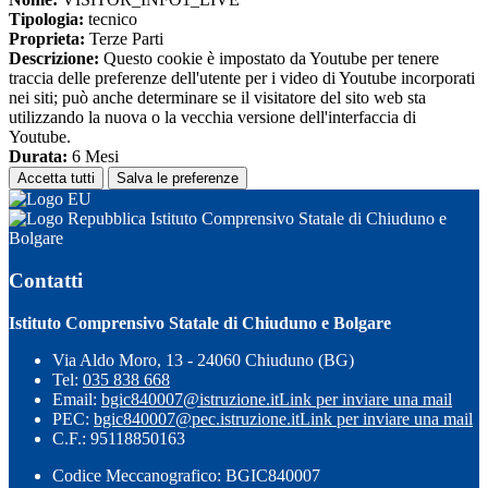
Tipologia:
tecnico
Proprieta:
Terze Parti
Descrizione:
Questo cookie è impostato da Youtube per tenere
traccia delle preferenze dell'utente per i video di Youtube incorporati
nei siti; può anche determinare se il visitatore del sito web sta
utilizzando la nuova o la vecchia versione dell'interfaccia di
Youtube.
Durata:
6 Mesi
Accetta tutti
Salva le preferenze
Istituto Comprensivo Statale di Chiuduno e
Bolgare
Contatti
Istituto Comprensivo Statale di Chiuduno e Bolgare
Via Aldo Moro, 13 - 24060 Chiuduno (BG)
Tel:
035 838 668
Email:
bgic840007@istruzione.it
Link per inviare una mail
PEC:
bgic840007@pec.istruzione.it
Link per inviare una mail
C.F.: 95118850163
Codice Meccanografico: BGIC840007