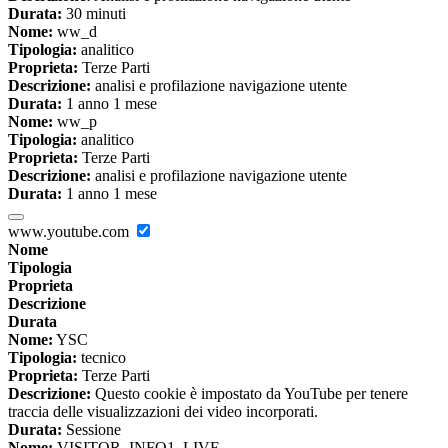
Durata:
30 minuti
Nome:
ww_d
Tipologia:
analitico
Proprieta:
Terze Parti
Descrizione:
analisi e profilazione navigazione utente
Durata:
1 anno 1 mese
Nome:
ww_p
Tipologia:
analitico
Proprieta:
Terze Parti
Descrizione:
analisi e profilazione navigazione utente
Durata:
1 anno 1 mese
www.youtube.com
Nome
Tipologia
Proprieta
Descrizione
Durata
Nome:
YSC
Tipologia:
tecnico
Proprieta:
Terze Parti
Descrizione:
Questo cookie è impostato da YouTube per tenere
traccia delle visualizzazioni dei video incorporati.
Durata:
Sessione
Nome:
VISITOR_INFO1_LIVE