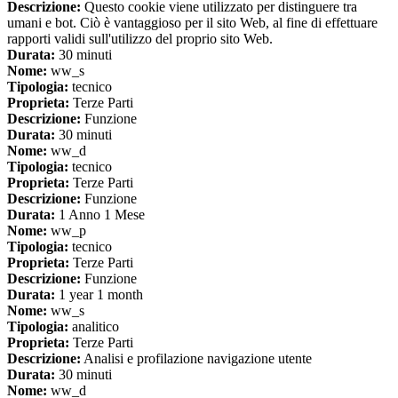
Descrizione:
Questo cookie viene utilizzato per distinguere tra
umani e bot. Ciò è vantaggioso per il sito Web, al fine di effettuare
rapporti validi sull'utilizzo del proprio sito Web.
Durata:
30 minuti
Nome:
ww_s
Tipologia:
tecnico
Proprieta:
Terze Parti
Descrizione:
Funzione
Durata:
30 minuti
Nome:
ww_d
Tipologia:
tecnico
Proprieta:
Terze Parti
Descrizione:
Funzione
Durata:
1 Anno 1 Mese
Nome:
ww_p
Tipologia:
tecnico
Proprieta:
Terze Parti
Descrizione:
Funzione
Durata:
1 year 1 month
Nome:
ww_s
Tipologia:
analitico
Proprieta:
Terze Parti
Descrizione:
Analisi e profilazione navigazione utente
Durata:
30 minuti
Nome:
ww_d