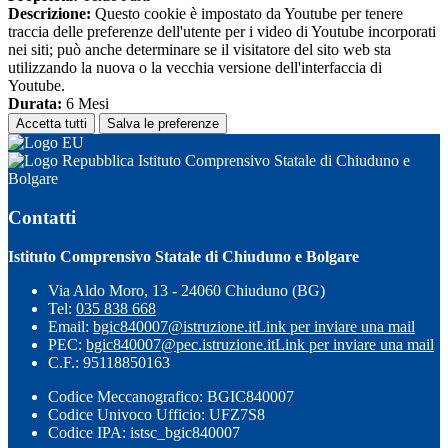
Descrizione:
Questo cookie è impostato da Youtube per tenere
traccia delle preferenze dell'utente per i video di Youtube incorporati
nei siti; può anche determinare se il visitatore del sito web sta
utilizzando la nuova o la vecchia versione dell'interfaccia di
Youtube.
Durata:
6 Mesi
Accetta tutti
Salva le preferenze
Istituto Comprensivo Statale di Chiuduno e
Bolgare
Contatti
Istituto Comprensivo Statale di Chiuduno e Bolgare
Via Aldo Moro, 13 - 24060 Chiuduno (BG)
Tel:
035 838 668
Email:
bgic840007@istruzione.it
Link per inviare una mail
PEC:
bgic840007@pec.istruzione.it
Link per inviare una mail
C.F.: 95118850163
Codice Meccanografico: BGIC840007
Codice Univoco Ufficio: UFZ7S8
Codice IPA: istsc_bgic840007