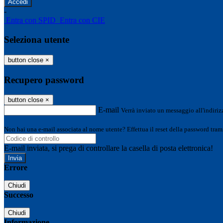
-
Entra con SPID
Entra con CIE
Seleziona utente
button close
×
Recupero password
button close
×
E-mail
Verrà inviato un messaggio all'indirizz
Non hai una e-mail associata al nome utente? Effettua il reset della password tram
E-mail inviata, si prega di controllare la casella di posta elettronica!
Errore
Chiudi
Successo
Chiudi
Informazione