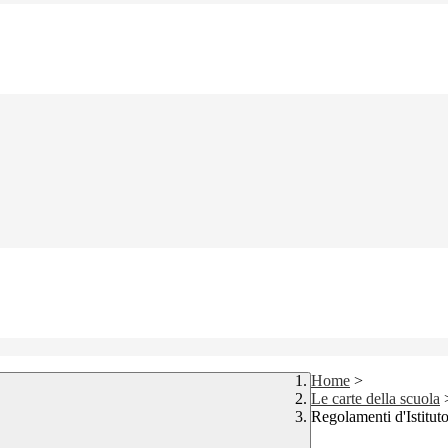
Home
>
Le carte della scuola
Regolamenti d'Istitut