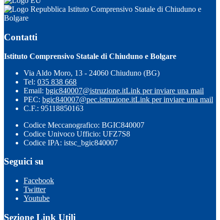
Istituto Comprensivo Statale di Chiuduno e
Bolgare
Contatti
Istituto Comprensivo Statale di Chiuduno e Bolgare
Via Aldo Moro, 13 - 24060 Chiuduno (BG)
Tel:
035 838 668
Email:
bgic840007@istruzione.it
Link per inviare una mail
PEC:
bgic840007@pec.istruzione.it
Link per inviare una mail
C.F.: 95118850163
Codice Meccanografico: BGIC840007
Codice Univoco Ufficio: UFZ7S8
Codice IPA: istsc_bgic840007
Seguici su
Facebook
Twitter
Youtube
Sezione Link Utili