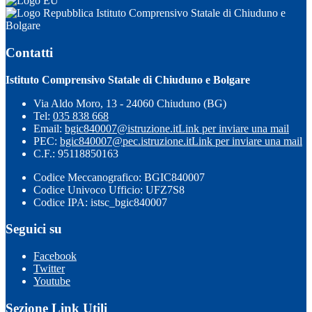
Istituto Comprensivo Statale di Chiuduno e
Bolgare
Contatti
Istituto Comprensivo Statale di Chiuduno e Bolgare
Via Aldo Moro, 13 - 24060 Chiuduno (BG)
Tel:
035 838 668
Email:
bgic840007@istruzione.it
Link per inviare una mail
PEC:
bgic840007@pec.istruzione.it
Link per inviare una mail
C.F.: 95118850163
Codice Meccanografico: BGIC840007
Codice Univoco Ufficio: UFZ7S8
Codice IPA: istsc_bgic840007
Seguici su
Facebook
Twitter
Youtube
Sezione Link Utili