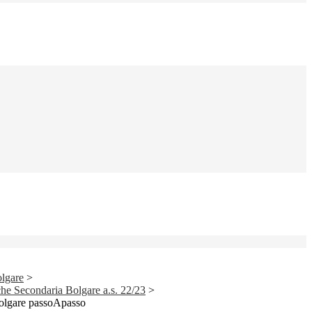
lgare
>
iche Secondaria Bolgare a.s. 22/23
>
 Bolgare passoApasso