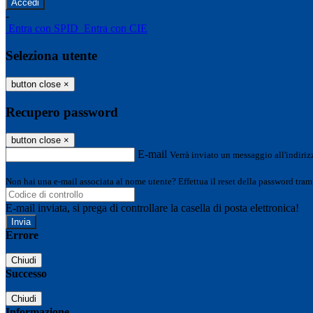
-
Entra con SPID
Entra con CIE
Seleziona utente
button close
×
Recupero password
button close
×
E-mail
Verrà inviato un messaggio all'indirizz
Non hai una e-mail associata al nome utente? Effettua il reset della password tram
E-mail inviata, si prega di controllare la casella di posta elettronica!
Errore
Chiudi
Successo
Chiudi
Informazione