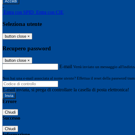
-
Entra con SPID
Entra con CIE
Seleziona utente
button close
×
Recupero password
button close
×
E-mail
Verrà inviato un messaggio all'indirizz
Non hai una e-mail associata al nome utente? Effettua il reset della password tram
E-mail inviata, si prega di controllare la casella di posta elettronica!
Errore
Chiudi
Successo
Chiudi
Informazione