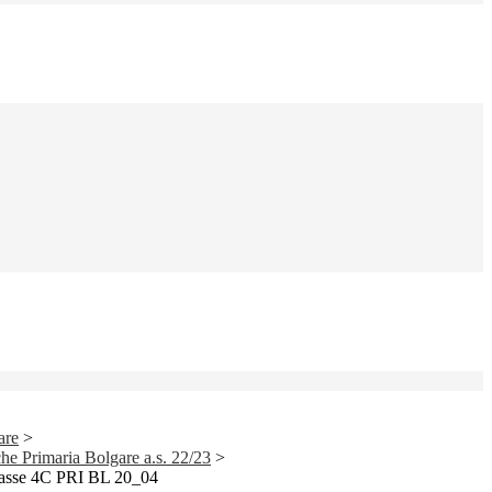
are
>
iche Primaria Bolgare a.s. 22/23
>
 classe 4C PRI BL 20_04