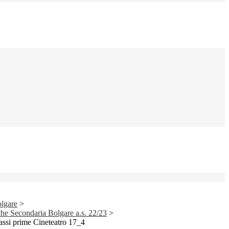
lgare
>
iche Secondaria Bolgare a.s. 22/23
>
classi prime Cineteatro 17_4