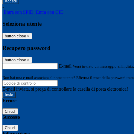
-
Entra con SPID
Entra con CIE
Seleziona utente
button close
×
Recupero password
button close
×
E-mail
Verrà inviato un messaggio all'indirizz
Non hai una e-mail associata al nome utente? Effettua il reset della password tram
E-mail inviata, si prega di controllare la casella di posta elettronica!
Errore
Chiudi
Successo
Chiudi
Informazione