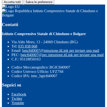
Accetta tutti
Salva le preferenze
Istituto Comprensivo Statale di Chiuduno e
Bolgare
Contatti
Istituto Comprensivo Statale di Chiuduno e Bolgare
Via Aldo Moro, 13 - 24060 Chiuduno (BG)
Tel:
035 838 668
Email:
bgic840007@istruzione.it
Link per inviare una mail
PEC:
bgic840007@pec.istruzione.it
Link per inviare una mail
C.F.: 95118850163
Codice Meccanografico: BGIC840007
Codice Univoco Ufficio: UFZ7S8
Codice IPA: istsc_bgic840007
Seguici su
Facebook
Twitter
Youtube