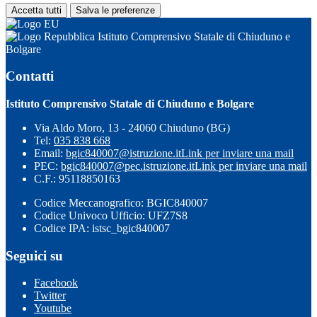
Accetta tutti
Salva le preferenze
Istituto Comprensivo Statale di Chiuduno e
Bolgare
Contatti
Istituto Comprensivo Statale di Chiuduno e Bolgare
Via Aldo Moro, 13 - 24060 Chiuduno (BG)
Tel:
035 838 668
Email:
bgic840007@istruzione.it
Link per inviare una mail
PEC:
bgic840007@pec.istruzione.it
Link per inviare una mail
C.F.: 95118850163
Codice Meccanografico: BGIC840007
Codice Univoco Ufficio: UFZ7S8
Codice IPA: istsc_bgic840007
Seguici su
Facebook
Twitter
Youtube