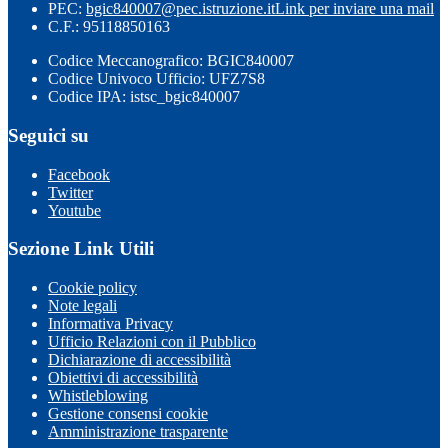
PEC:
bgic840007@pec.istruzione.it
Link per inviare una mail
C.F.: 95118850163
Codice Meccanografico: BGIC840007
Codice Univoco Ufficio: UFZ7S8
Codice IPA: istsc_bgic840007
Seguici su
Facebook
Twitter
Youtube
Sezione Link Utili
Cookie policy
Note legali
Informativa Privacy
Ufficio Relazioni con il Pubblico
Dichiarazione di accessibilità
Obiettivi di accessibilità
Whistleblowing
Gestione consensi cookie
Amministrazione trasparente