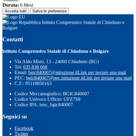
Durata:
6 Mesi
Accetta tutti
Salva le preferenze
Istituto Comprensivo Statale di Chiuduno e
Bolgare
Contatti
Istituto Comprensivo Statale di Chiuduno e Bolgare
Via Aldo Moro, 13 - 24060 Chiuduno (BG)
Tel:
035 838 668
Email:
bgic840007@istruzione.it
Link per inviare una mail
PEC:
bgic840007@pec.istruzione.it
Link per inviare una mail
C.F.: 95118850163
Codice Meccanografico: BGIC840007
Codice Univoco Ufficio: UFZ7S8
Codice IPA: istsc_bgic840007
Seguici su
Facebook
Twitter