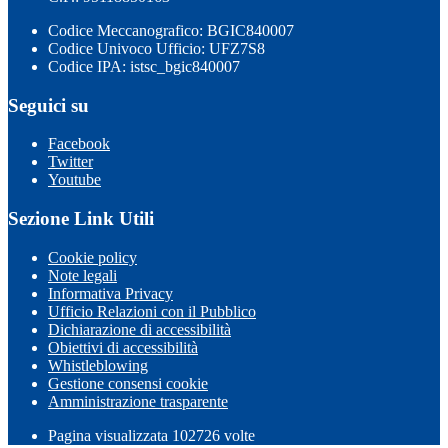
Codice Meccanografico: BGIC840007
Codice Univoco Ufficio: UFZ7S8
Codice IPA: istsc_bgic840007
Seguici su
Facebook
Twitter
Youtube
Sezione Link Utili
Cookie policy
Note legali
Informativa Privacy
Ufficio Relazioni con il Pubblico
Dichiarazione di accessibilità
Obiettivi di accessibilità
Whistleblowing
Gestione consensi cookie
Amministrazione trasparente
Pagina visualizzata
102726
volte