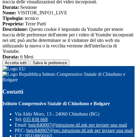
traccia delle visualizzazioni dei video incorporati.
Durata:
Sessione
Nome:
VISITOR_INFO1_LIVE
Tipologia:
tecnico
Proprieta:
Terze Parti
Descrizione:
Questo cookie è impostato da Youtube per tenere
traccia delle preferenze dell'utente per i video di Youtube incorporati
nei siti; può anche determinare se il visitatore del sito web sta
utilizzando la nuova o la vecchia versione dell'interfaccia di
Youtube.
Durata:
6 Mesi
Accetta tutti
Salva le preferenze
Istituto Comprensivo Statale di Chiuduno e
Bolgare
Contatti
Istituto Comprensivo Statale di Chiuduno e Bolgare
Via Aldo Moro, 13 - 24060 Chiuduno (BG)
Tel:
035 838 668
Email:
bgic840007@istruzione.it
Link per inviare una mail
PEC:
bgic840007@pec.istruzione.it
Link per inviare una mail
C.F.: 95118850163