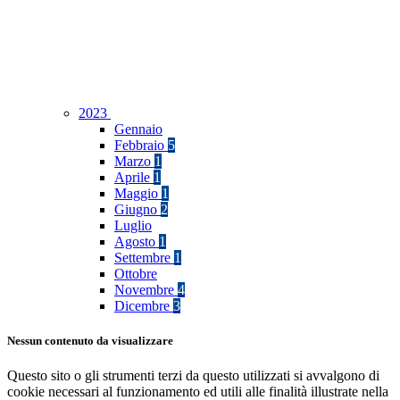
2023
Gennaio
Febbraio
5
Marzo
1
Aprile
1
Maggio
1
Giugno
2
Luglio
Agosto
1
Settembre
1
Ottobre
Novembre
4
Dicembre
3
Nessun contenuto da visualizzare
Questo sito o gli strumenti terzi da questo utilizzati si avvalgono di
cookie necessari al funzionamento ed utili alle finalità illustrate nella