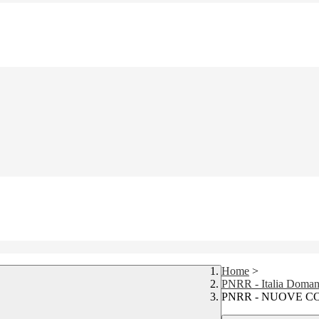
Home
>
PNRR - Italia Domani,
PNRR - NUOVE CO