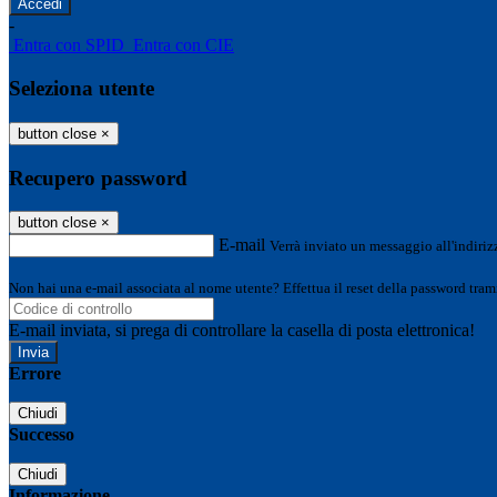
-
Entra con SPID
Entra con CIE
Seleziona utente
button close
×
Recupero password
button close
×
E-mail
Verrà inviato un messaggio all'indirizz
Non hai una e-mail associata al nome utente? Effettua il reset della password tram
E-mail inviata, si prega di controllare la casella di posta elettronica!
Errore
Chiudi
Successo
Chiudi
Informazione