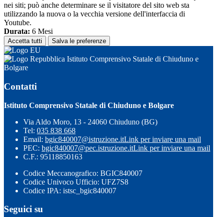
nei siti; può anche determinare se il visitatore del sito web sta
utilizzando la nuova o la vecchia versione dell'interfaccia di
Youtube.
Durata:
6 Mesi
Accetta tutti
Salva le preferenze
Istituto Comprensivo Statale di Chiuduno e
Bolgare
Contatti
Istituto Comprensivo Statale di Chiuduno e Bolgare
Via Aldo Moro, 13 - 24060 Chiuduno (BG)
Tel:
035 838 668
Email:
bgic840007@istruzione.it
Link per inviare una mail
PEC:
bgic840007@pec.istruzione.it
Link per inviare una mail
C.F.: 95118850163
Codice Meccanografico: BGIC840007
Codice Univoco Ufficio: UFZ7S8
Codice IPA: istsc_bgic840007
Seguici su