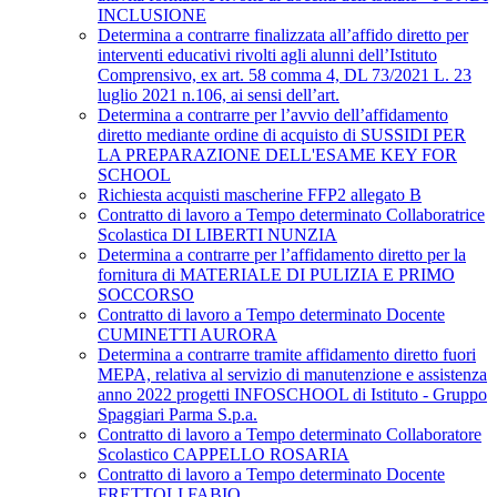
INCLUSIONE
Determina a contrarre finalizzata all’affido diretto per
interventi educativi rivolti agli alunni dell’Istituto
Comprensivo, ex art. 58 comma 4, DL 73/2021 L. 23
luglio 2021 n.106, ai sensi dell’art.
Determina a contrarre per l’avvio dell’affidamento
diretto mediante ordine di acquisto di SUSSIDI PER
LA PREPARAZIONE DELL'ESAME KEY FOR
SCHOOL
Richiesta acquisti mascherine FFP2 allegato B
Contratto di lavoro a Tempo determinato Collaboratrice
Scolastica DI LIBERTI NUNZIA
Determina a contrarre per l’affidamento diretto per la
fornitura di MATERIALE DI PULIZIA E PRIMO
SOCCORSO
Contratto di lavoro a Tempo determinato Docente
CUMINETTI AURORA
Determina a contrarre tramite affidamento diretto fuori
MEPA, relativa al servizio di manutenzione e assistenza
anno 2022 progetti INFOSCHOOL di Istituto - Gruppo
Spaggiari Parma S.p.a.
Contratto di lavoro a Tempo determinato Collaboratore
Scolastico CAPPELLO ROSARIA
Contratto di lavoro a Tempo determinato Docente
FRETTOLI FABIO