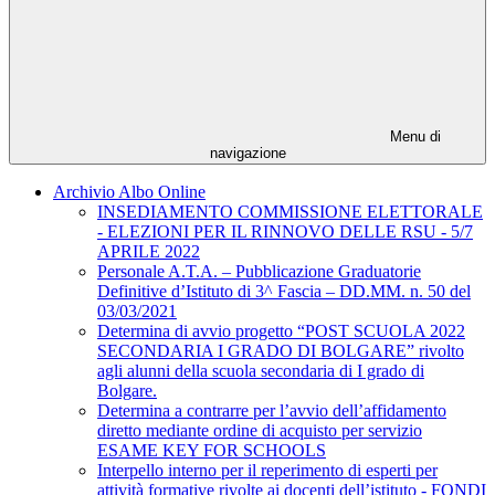
Menu di
navigazione
Archivio Albo Online
INSEDIAMENTO COMMISSIONE ELETTORALE
- ELEZIONI PER IL RINNOVO DELLE RSU - 5/7
APRILE 2022
Personale A.T.A. – Pubblicazione Graduatorie
Definitive d’Istituto di 3^ Fascia – DD.MM. n. 50 del
03/03/2021
Determina di avvio progetto “POST SCUOLA 2022
SECONDARIA I GRADO DI BOLGARE” rivolto
agli alunni della scuola secondaria di I grado di
Bolgare.
Determina a contrarre per l’avvio dell’affidamento
diretto mediante ordine di acquisto per servizio
ESAME KEY FOR SCHOOLS
Interpello interno per il reperimento di esperti per
attività formative rivolte ai docenti dell’istituto - FONDI