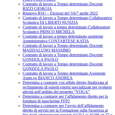
Contratto di lavoro a Tempo determinato Docente
RIZZI GIORGIA
Rinnovo RSU – Elezioni del 5/6/7 aprile 2022
Contratto di lavoro a Tempo determinato Collaboratrice
Scolastica DI LIBERTI NUNZIA
Contratto di lavoro a tempo determinato Collaboratore
Scolastico PRISCO MICHELA
Contratto di lavoro a tempo determinato assistente
Amministrativa CONTARTESE KATIA
Contratto di lavoro a Tempo determinato Docente
MADDALUNO MASSIMO
Contratto di lavoro a Tempo determinato Docente
GONDOLA PAOLO
Contratto di lavoro a Tempo determinato Docente
GONDOLA PAOLO
Contratto di lavoro a Tempo determinato Assistente
Amm.vo BIANCO ANDREA
Determina a contrarre con affido diretto finalizzata al
reclutamento di esperti esterni specializzati per svolgere
attività nell’ambito del progetto “YOGA”
Determina a contrarre per l’affidamento diretto per la
fornitura di mascherine FFP2
Determina a contrarre per l’avvio dell’affidamento
diretto di servizi per la Formazione sulla Sicurezza ai
fini degli adempimenti previsti dal D.Lgs.81/08 art.37 e