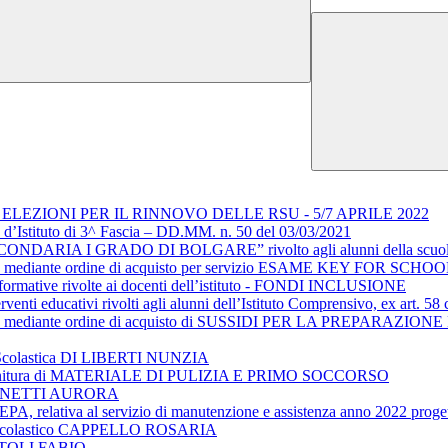
EZIONI PER IL RINNOVO DELLE RSU - 5/7 APRILE 2022
 d’Istituto di 3^ Fascia – DD.MM. n. 50 del 03/03/2021
NDARIA I GRADO DI BOLGARE” rivolto agli alunni della scuola se
iretto mediante ordine di acquisto per servizio ESAME KEY FOR SCHO
vità formative rivolte ai docenti dell’istituto - FONDI INCLUSIONE
terventi educativi rivolti agli alunni dell’Istituto Comprensivo, ex art. 
o diretto mediante ordine di acquisto di SUSSIDI PER LA PREPA
ce Scolastica DI LIBERTI NUNZIA
r la fornitura di MATERIALE DI PULIZIA E PRIMO SOCCORSO
CUMINETTI AURORA
 MEPA, relativa al servizio di manutenzione e assistenza anno 2022 pr
ore Scolastico CAPPELLO ROSARIA
ETTOLI FABIO