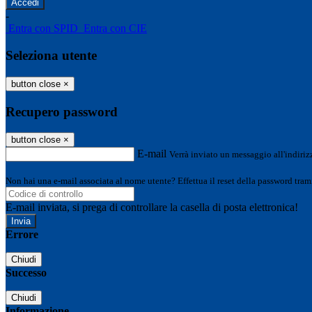
-
Entra con SPID
Entra con CIE
Seleziona utente
button close
×
Recupero password
button close
×
E-mail
Verrà inviato un messaggio all'indirizz
Non hai una e-mail associata al nome utente? Effettua il reset della password tram
E-mail inviata, si prega di controllare la casella di posta elettronica!
Errore
Chiudi
Successo
Chiudi
Informazione