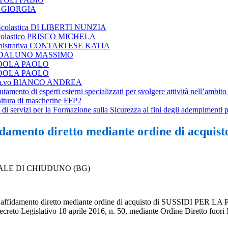
ZZI GIORGIA
ce Scolastica DI LIBERTI NUNZIA
re Scolastico PRISCO MICHELA
Amministrativa CONTARTESE KATIA
e MADDALUNO MASSIMO
GONDOLA PAOLO
GONDOLA PAOLO
e Amm.vo BIANCO ANDREA
clutamento di esperti esterni specializzati per svolgere attività nell’am
rnitura di mascherine FFP2
 di servizi per la Formazione sulla Sicurezza ai fini degli adempimenti 
affidamento diretto mediante ordine di a
ALE DI CHIUDUNO (BG)
 dell’affidamento diretto mediante ordine di acquisto di SUSSI
 Decreto Legislativo 18 aprile 2016, n. 50, mediante Ordine Diretto fuor