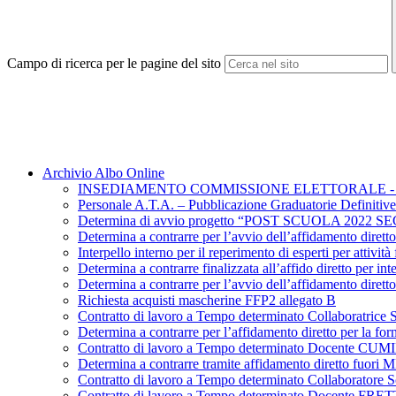
Campo di ricerca per le pagine del sito
Archivio Albo Online
INSEDIAMENTO COMMISSIONE ELETTORALE - EL
Personale A.T.A. – Pubblicazione Graduatorie Definitive
Determina di avvio progetto “POST SCUOLA 2022 SECO
Determina a contrarre per l’avvio dell’affidamento d
Interpello interno per il reperimento di esperti per atti
Determina a contrarre finalizzata all’affido diretto per in
Determina a contrarre per l’avvio dell’affidament
Richiesta acquisti mascherine FFP2 allegato B
Contratto di lavoro a Tempo determinato Collaboratri
Determina a contrarre per l’affidamento diretto pe
Contratto di lavoro a Tempo determinato Docente 
Determina a contrarre tramite affidamento diretto fuori
Contratto di lavoro a Tempo determinato Collaborat
Contratto di lavoro a Tempo determinato Docente FR