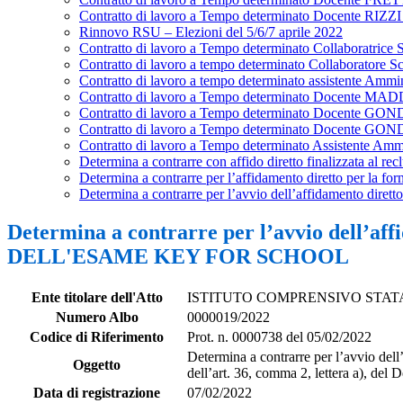
Contratto di lavoro a Tempo determinato Docente RI
Rinnovo RSU – Elezioni del 5/6/7 aprile 2022
Contratto di lavoro a Tempo determinato Collaboratri
Contratto di lavoro a tempo determinato Collaborato
Contratto di lavoro a tempo determinato assistente 
Contratto di lavoro a Tempo determinato Docent
Contratto di lavoro a Tempo determinato Docente 
Contratto di lavoro a Tempo determinato Docente 
Contratto di lavoro a Tempo determinato Assistent
Determina a contrarre con affido diretto finalizzata al re
Determina a contrarre per l’affidamento diretto per la fo
Determina a contrarre per l’avvio dell’affidamento diretto
Determina a contrarre per l’avvio dell’
DELL'ESAME KEY FOR SCHOOL
Ente titolare dell'Atto
ISTITUTO COMPRENSIVO STAT
Numero Albo
0000019/2022
Codice di Riferimento
Prot. n. 0000738 del 05/02/2022
Determina a contrarre per l’avvio
Oggetto
dell’art. 36, comma 2, lettera a), del
Data di registrazione
07/02/2022