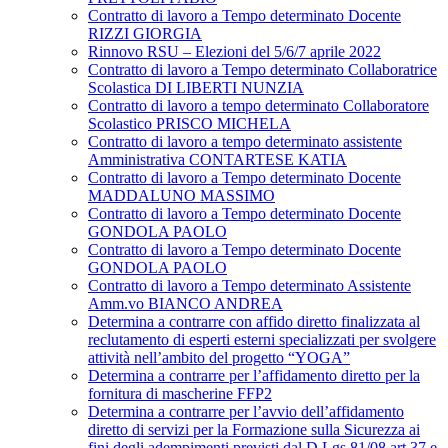
Contratto di lavoro a Tempo determinato Docente
RIZZI GIORGIA
Rinnovo RSU – Elezioni del 5/6/7 aprile 2022
Contratto di lavoro a Tempo determinato Collaboratrice
Scolastica DI LIBERTI NUNZIA
Contratto di lavoro a tempo determinato Collaboratore
Scolastico PRISCO MICHELA
Contratto di lavoro a tempo determinato assistente
Amministrativa CONTARTESE KATIA
Contratto di lavoro a Tempo determinato Docente
MADDALUNO MASSIMO
Contratto di lavoro a Tempo determinato Docente
GONDOLA PAOLO
Contratto di lavoro a Tempo determinato Docente
GONDOLA PAOLO
Contratto di lavoro a Tempo determinato Assistente
Amm.vo BIANCO ANDREA
Determina a contrarre con affido diretto finalizzata al
reclutamento di esperti esterni specializzati per svolgere
attività nell’ambito del progetto “YOGA”
Determina a contrarre per l’affidamento diretto per la
fornitura di mascherine FFP2
Determina a contrarre per l’avvio dell’affidamento
diretto di servizi per la Formazione sulla Sicurezza ai
fini degli adempimenti previsti dal D.Lgs.81/08 art.37 e