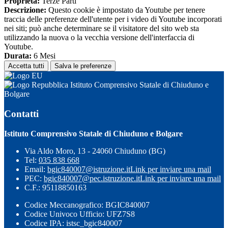
Proprieta:
Terze Parti
Descrizione:
Questo cookie è impostato da Youtube per tenere
traccia delle preferenze dell'utente per i video di Youtube incorporati
nei siti; può anche determinare se il visitatore del sito web sta
utilizzando la nuova o la vecchia versione dell'interfaccia di
Youtube.
Durata:
6 Mesi
Accetta tutti
Salva le preferenze
Istituto Comprensivo Statale di Chiuduno e
Bolgare
Contatti
Istituto Comprensivo Statale di Chiuduno e Bolgare
Via Aldo Moro, 13 - 24060 Chiuduno (BG)
Tel:
035 838 668
Email:
bgic840007@istruzione.it
Link per inviare una mail
PEC:
bgic840007@pec.istruzione.it
Link per inviare una mail
C.F.: 95118850163
Codice Meccanografico: BGIC840007
Codice Univoco Ufficio: UFZ7S8
Codice IPA: istsc_bgic840007