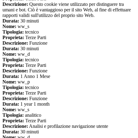
Descrizione:
Questo cookie viene utilizzato per distinguere tra
umani e bot. Ciò è vantaggioso per il sito Web, al fine di effettuare
rapporti validi sull'utilizzo del proprio sito Web.
Durata:
30 minuti
Nome:
ww_s
Tipologia:
tecnico
Proprieta:
Terze Parti
Descrizione:
Funzione
Durata:
30 minuti
Nome:
ww_d
Tipologia:
tecnico
Proprieta:
Terze Parti
Descrizione:
Funzione
Durata:
1 Anno 1 Mese
Nome:
ww_p
Tipologia:
tecnico
Proprieta:
Terze Parti
Descrizione:
Funzione
Durata:
1 year 1 month
Nome:
ww_s
Tipologia:
analitico
Proprieta:
Terze Parti
Descrizione:
Analisi e profilazione navigazione utente
Durata:
30 minuti
Nome:
ww_d