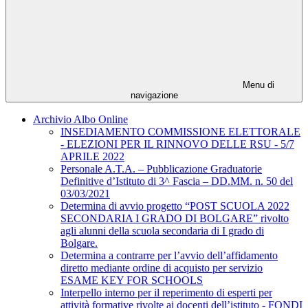
Menu di
navigazione
Archivio Albo Online
INSEDIAMENTO COMMISSIONE ELETTORALE
- ELEZIONI PER IL RINNOVO DELLE RSU - 5/7
APRILE 2022
Personale A.T.A. – Pubblicazione Graduatorie
Definitive d’Istituto di 3^ Fascia – DD.MM. n. 50 del
03/03/2021
Determina di avvio progetto “POST SCUOLA 2022
SECONDARIA I GRADO DI BOLGARE” rivolto
agli alunni della scuola secondaria di I grado di
Bolgare.
Determina a contrarre per l’avvio dell’affidamento
diretto mediante ordine di acquisto per servizio
ESAME KEY FOR SCHOOLS
Interpello interno per il reperimento di esperti per
attività formative rivolte ai docenti dell’istituto - FONDI