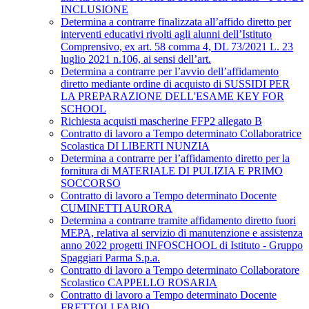
INCLUSIONE
Determina a contrarre finalizzata all’affido diretto per
interventi educativi rivolti agli alunni dell’Istituto
Comprensivo, ex art. 58 comma 4, DL 73/2021 L. 23
luglio 2021 n.106, ai sensi dell’art.
Determina a contrarre per l’avvio dell’affidamento
diretto mediante ordine di acquisto di SUSSIDI PER
LA PREPARAZIONE DELL'ESAME KEY FOR
SCHOOL
Richiesta acquisti mascherine FFP2 allegato B
Contratto di lavoro a Tempo determinato Collaboratrice
Scolastica DI LIBERTI NUNZIA
Determina a contrarre per l’affidamento diretto per la
fornitura di MATERIALE DI PULIZIA E PRIMO
SOCCORSO
Contratto di lavoro a Tempo determinato Docente
CUMINETTI AURORA
Determina a contrarre tramite affidamento diretto fuori
MEPA, relativa al servizio di manutenzione e assistenza
anno 2022 progetti INFOSCHOOL di Istituto - Gruppo
Spaggiari Parma S.p.a.
Contratto di lavoro a Tempo determinato Collaboratore
Scolastico CAPPELLO ROSARIA
Contratto di lavoro a Tempo determinato Docente
FRETTOLI FABIO