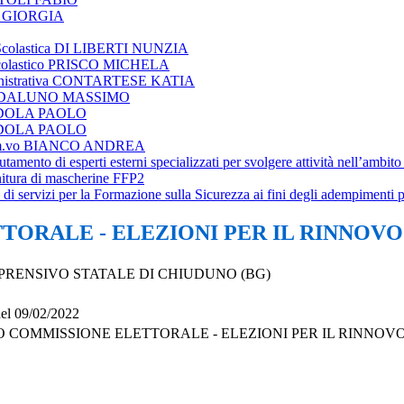
ZZI GIORGIA
ce Scolastica DI LIBERTI NUNZIA
re Scolastico PRISCO MICHELA
Amministrativa CONTARTESE KATIA
e MADDALUNO MASSIMO
GONDOLA PAOLO
GONDOLA PAOLO
e Amm.vo BIANCO ANDREA
clutamento di esperti esterni specializzati per svolgere attività nell’am
rnitura di mascherine FFP2
 di servizi per la Formazione sulla Sicurezza ai fini degli adempimenti 
RALE - ELEZIONI PER IL RINNOVO DE
PRENSIVO STATALE DI CHIUDUNO (BG)
del 09/02/2022
COMMISSIONE ELETTORALE - ELEZIONI PER IL RINNOVO D