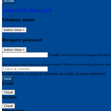
-
Entra con SPID
Entra con CIE
Seleziona utente
button close
×
Recupero password
button close
×
E-mail
Verrà inviato un messaggio all'indirizz
Non hai una e-mail associata al nome utente? Effettua il reset della password tram
E-mail inviata, si prega di controllare la casella di posta elettronica!
Errore
Chiudi
Successo
Chiudi
Informazione