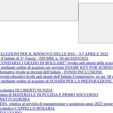
EZIONI PER IL RINNOVO DELLE RSU - 5/7 APRILE 2022
 d’Istituto di 3^ Fascia – DD.MM. n. 50 del 03/03/2021
NDARIA I GRADO DI BOLGARE” rivolto agli alunni della scuola se
iretto mediante ordine di acquisto per servizio ESAME KEY FOR SCHO
vità formative rivolte ai docenti dell’istituto - FONDI INCLUSIONE
terventi educativi rivolti agli alunni dell’Istituto Comprensivo, ex art. 
o diretto mediante ordine di acquisto di SUSSIDI PER LA PREPA
ce Scolastica DI LIBERTI NUNZIA
r la fornitura di MATERIALE DI PULIZIA E PRIMO SOCCORSO
CUMINETTI AURORA
 MEPA, relativa al servizio di manutenzione e assistenza anno 2022 pr
ore Scolastico CAPPELLO ROSARIA
ETTOLI FABIO