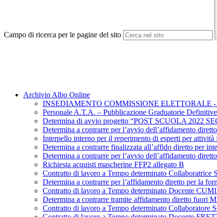
Campo di ricerca per le pagine del sito
Archivio Albo Online
INSEDIAMENTO COMMISSIONE ELETTORALE - EL
Personale A.T.A. – Pubblicazione Graduatorie Definitive
Determina di avvio progetto “POST SCUOLA 2022 SECO
Determina a contrarre per l’avvio dell’affidamento d
Interpello interno per il reperimento di esperti per atti
Determina a contrarre finalizzata all’affido diretto per in
Determina a contrarre per l’avvio dell’affidament
Richiesta acquisti mascherine FFP2 allegato B
Contratto di lavoro a Tempo determinato Collaboratri
Determina a contrarre per l’affidamento diretto pe
Contratto di lavoro a Tempo determinato Docente 
Determina a contrarre tramite affidamento diretto fuori
Contratto di lavoro a Tempo determinato Collaborat
Contratto di lavoro a Tempo determinato Docente FR