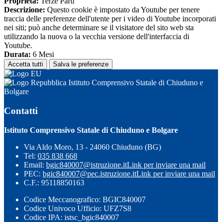
Proprieta:
Terze Parti
Descrizione:
Questo cookie è impostato da Youtube per tenere
traccia delle preferenze dell'utente per i video di Youtube incorporati
nei siti; può anche determinare se il visitatore del sito web sta
utilizzando la nuova o la vecchia versione dell'interfaccia di
Youtube.
Durata:
6 Mesi
Accetta tutti
Salva le preferenze
Istituto Comprensivo Statale di Chiuduno e
Bolgare
Contatti
Istituto Comprensivo Statale di Chiuduno e Bolgare
Via Aldo Moro, 13 - 24060 Chiuduno (BG)
Tel:
035 838 668
Email:
bgic840007@istruzione.it
Link per inviare una mail
PEC:
bgic840007@pec.istruzione.it
Link per inviare una mail
C.F.: 95118850163
Codice Meccanografico: BGIC840007
Codice Univoco Ufficio: UFZ7S8
Codice IPA: istsc_bgic840007