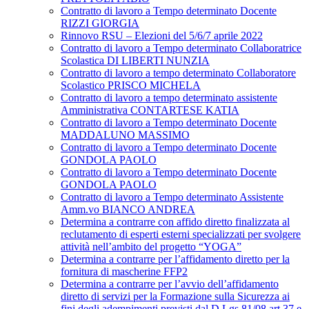
Contratto di lavoro a Tempo determinato Docente
RIZZI GIORGIA
Rinnovo RSU – Elezioni del 5/6/7 aprile 2022
Contratto di lavoro a Tempo determinato Collaboratrice
Scolastica DI LIBERTI NUNZIA
Contratto di lavoro a tempo determinato Collaboratore
Scolastico PRISCO MICHELA
Contratto di lavoro a tempo determinato assistente
Amministrativa CONTARTESE KATIA
Contratto di lavoro a Tempo determinato Docente
MADDALUNO MASSIMO
Contratto di lavoro a Tempo determinato Docente
GONDOLA PAOLO
Contratto di lavoro a Tempo determinato Docente
GONDOLA PAOLO
Contratto di lavoro a Tempo determinato Assistente
Amm.vo BIANCO ANDREA
Determina a contrarre con affido diretto finalizzata al
reclutamento di esperti esterni specializzati per svolgere
attività nell’ambito del progetto “YOGA”
Determina a contrarre per l’affidamento diretto per la
fornitura di mascherine FFP2
Determina a contrarre per l’avvio dell’affidamento
diretto di servizi per la Formazione sulla Sicurezza ai
fini degli adempimenti previsti dal D.Lgs.81/08 art.37 e