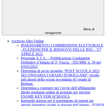
Menu di
navigazione
Archivio Albo Online
INSEDIAMENTO COMMISSIONE ELETTORALE
- ELEZIONI PER IL RINNOVO DELLE RSU - 5/7
APRILE 2022
Personale A.T.A. – Pubblicazione Graduatorie
Definitive d’Istituto di 3^ Fascia – DD.MM. n. 50 del
03/03/2021
Determina di avvio progetto “POST SCUOLA 2022
SECONDARIA I GRADO DI BOLGARE” rivolto
agli alunni della scuola secondaria di I grado di
Bolgare.
Determina a contrarre per l’avvio dell’affidamento
diretto mediante ordine di acquisto per servizio
ESAME KEY FOR SCHOOLS
Interpello interno per il reperimento di esperti per
attività formative rivolte ai docenti dell’istituto - FONDI