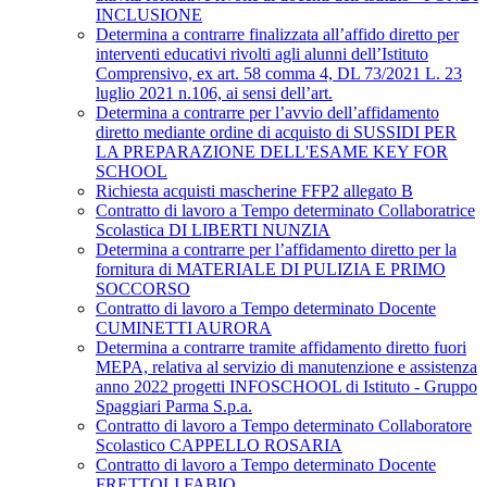
INCLUSIONE
Determina a contrarre finalizzata all’affido diretto per
interventi educativi rivolti agli alunni dell’Istituto
Comprensivo, ex art. 58 comma 4, DL 73/2021 L. 23
luglio 2021 n.106, ai sensi dell’art.
Determina a contrarre per l’avvio dell’affidamento
diretto mediante ordine di acquisto di SUSSIDI PER
LA PREPARAZIONE DELL'ESAME KEY FOR
SCHOOL
Richiesta acquisti mascherine FFP2 allegato B
Contratto di lavoro a Tempo determinato Collaboratrice
Scolastica DI LIBERTI NUNZIA
Determina a contrarre per l’affidamento diretto per la
fornitura di MATERIALE DI PULIZIA E PRIMO
SOCCORSO
Contratto di lavoro a Tempo determinato Docente
CUMINETTI AURORA
Determina a contrarre tramite affidamento diretto fuori
MEPA, relativa al servizio di manutenzione e assistenza
anno 2022 progetti INFOSCHOOL di Istituto - Gruppo
Spaggiari Parma S.p.a.
Contratto di lavoro a Tempo determinato Collaboratore
Scolastico CAPPELLO ROSARIA
Contratto di lavoro a Tempo determinato Docente
FRETTOLI FABIO