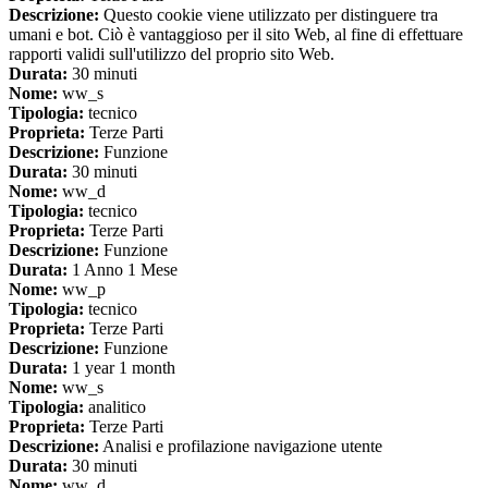
Descrizione:
Questo cookie viene utilizzato per distinguere tra
umani e bot. Ciò è vantaggioso per il sito Web, al fine di effettuare
rapporti validi sull'utilizzo del proprio sito Web.
Durata:
30 minuti
Nome:
ww_s
Tipologia:
tecnico
Proprieta:
Terze Parti
Descrizione:
Funzione
Durata:
30 minuti
Nome:
ww_d
Tipologia:
tecnico
Proprieta:
Terze Parti
Descrizione:
Funzione
Durata:
1 Anno 1 Mese
Nome:
ww_p
Tipologia:
tecnico
Proprieta:
Terze Parti
Descrizione:
Funzione
Durata:
1 year 1 month
Nome:
ww_s
Tipologia:
analitico
Proprieta:
Terze Parti
Descrizione:
Analisi e profilazione navigazione utente
Durata:
30 minuti
Nome:
ww_d