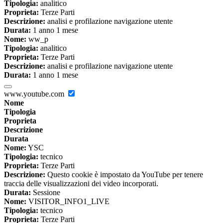
Tipologia:
analitico
Proprieta:
Terze Parti
Descrizione:
analisi e profilazione navigazione utente
Durata:
1 anno 1 mese
Nome:
ww_p
Tipologia:
analitico
Proprieta:
Terze Parti
Descrizione:
analisi e profilazione navigazione utente
Durata:
1 anno 1 mese
www.youtube.com
Nome
Tipologia
Proprieta
Descrizione
Durata
Nome:
YSC
Tipologia:
tecnico
Proprieta:
Terze Parti
Descrizione:
Questo cookie è impostato da YouTube per tenere
traccia delle visualizzazioni dei video incorporati.
Durata:
Sessione
Nome:
VISITOR_INFO1_LIVE
Tipologia:
tecnico
Proprieta:
Terze Parti