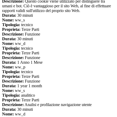
Descrizione:
Questo cookie viene utilizzato per distinguere tra
umani e bot. Ciò è vantaggioso per il sito Web, al fine di effettuare
rapporti validi sull'utilizzo del proprio sito Web.
Durata:
30 minuti
Nome:
ww_s
Tipologia:
tecnico
Proprieta:
Terze Parti
Descrizione:
Funzione
Durata:
30 minuti
Nome:
ww_d
Tipologia:
tecnico
Proprieta:
Terze Parti
Descrizione:
Funzione
Durata:
1 Anno 1 Mese
Nome:
ww_p
Tipologia:
tecnico
Proprieta:
Terze Parti
Descrizione:
Funzione
Durata:
1 year 1 month
Nome:
ww_s
Tipologia:
analitico
Proprieta:
Terze Parti
Descrizione:
Analisi e profilazione navigazione utente
Durata:
30 minuti
Nome:
ww_d