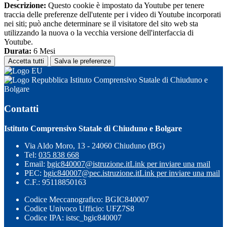
Descrizione:
Questo cookie è impostato da Youtube per tenere
traccia delle preferenze dell'utente per i video di Youtube incorporati
nei siti; può anche determinare se il visitatore del sito web sta
utilizzando la nuova o la vecchia versione dell'interfaccia di
Youtube.
Durata:
6 Mesi
Accetta tutti
Salva le preferenze
Istituto Comprensivo Statale di Chiuduno e
Bolgare
Contatti
Istituto Comprensivo Statale di Chiuduno e Bolgare
Via Aldo Moro, 13 - 24060 Chiuduno (BG)
Tel:
035 838 668
Email:
bgic840007@istruzione.it
Link per inviare una mail
PEC:
bgic840007@pec.istruzione.it
Link per inviare una mail
C.F.: 95118850163
Codice Meccanografico: BGIC840007
Codice Univoco Ufficio: UFZ7S8
Codice IPA: istsc_bgic840007