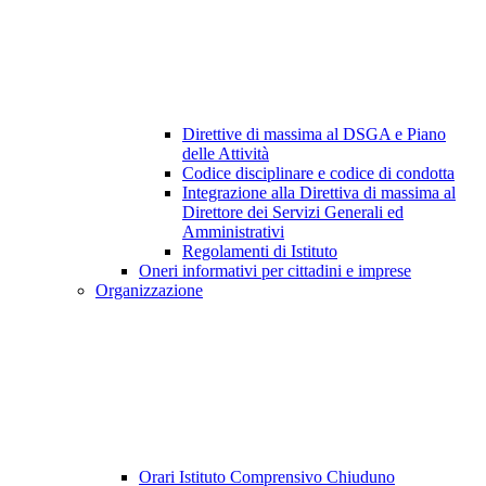
Direttive di massima al DSGA e Piano
delle Attività
Codice disciplinare e codice di condotta
Integrazione alla Direttiva di massima al
Direttore dei Servizi Generali ed
Amministrativi
Regolamenti di Istituto
Oneri informativi per cittadini e imprese
Organizzazione
Orari Istituto Comprensivo Chiuduno