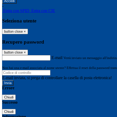
-
Entra con SPID
Entra con CIE
Seleziona utente
button close
×
Recupero password
button close
×
E-mail
Verrà inviato un messaggio all'indirizz
Non hai una e-mail associata al nome utente? Effettua il reset della password tram
E-mail inviata, si prega di controllare la casella di posta elettronica!
Errore
Chiudi
Successo
Chiudi
Informazione