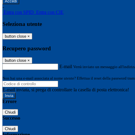
-
Entra con SPID
Entra con CIE
Seleziona utente
button close
×
Recupero password
button close
×
E-mail
Verrà inviato un messaggio all'indirizz
Non hai una e-mail associata al nome utente? Effettua il reset della password tram
E-mail inviata, si prega di controllare la casella di posta elettronica!
Errore
Chiudi
Successo
Chiudi
Informazione