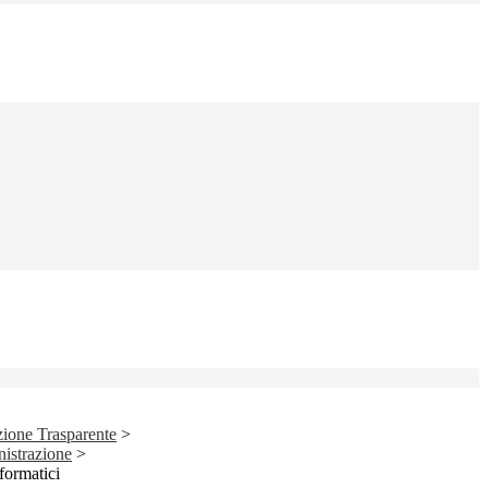
ione Trasparente
>
nistrazione
>
formatici