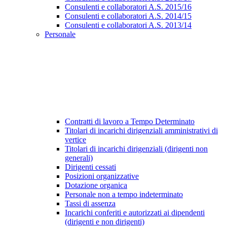
Consulenti e collaboratori A.S. 2015/16
Consulenti e collaboratori A.S. 2014/15
Consulenti e collaboratori A.S. 2013/14
Personale
Contratti di lavoro a Tempo Determinato
Titolari di incarichi dirigenziali amministrativi di
vertice
Titolari di incarichi dirigenziali (dirigenti non
generali)
Dirigenti cessati
Posizioni organizzative
Dotazione organica
Personale non a tempo indeterminato
Tassi di assenza
Incarichi conferiti e autorizzati ai dipendenti
(dirigenti e non dirigenti)