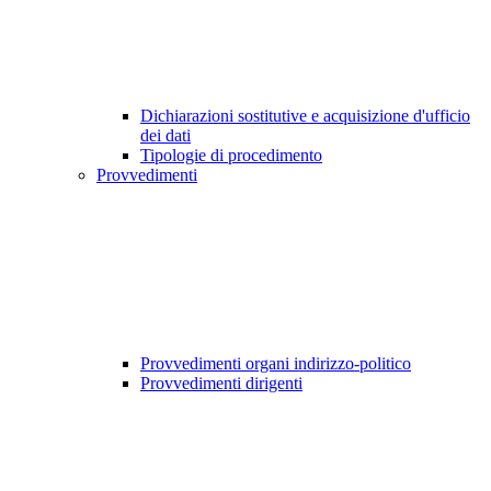
Dichiarazioni sostitutive e acquisizione d'ufficio
dei dati
Tipologie di procedimento
Provvedimenti
Provvedimenti organi indirizzo-politico
Provvedimenti dirigenti