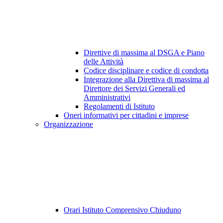
Direttive di massima al DSGA e Piano
delle Attività
Codice disciplinare e codice di condotta
Integrazione alla Direttiva di massima al
Direttore dei Servizi Generali ed
Amministrativi
Regolamenti di Istituto
Oneri informativi per cittadini e imprese
Organizzazione
Orari Istituto Comprensivo Chiuduno