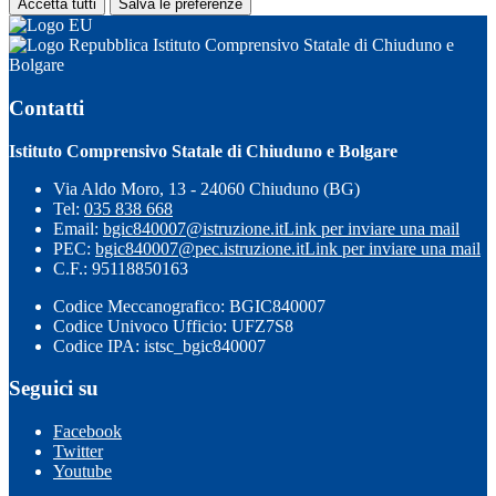
Accetta tutti
Salva le preferenze
Istituto Comprensivo Statale di Chiuduno e
Bolgare
Contatti
Istituto Comprensivo Statale di Chiuduno e Bolgare
Via Aldo Moro, 13 - 24060 Chiuduno (BG)
Tel:
035 838 668
Email:
bgic840007@istruzione.it
Link per inviare una mail
PEC:
bgic840007@pec.istruzione.it
Link per inviare una mail
C.F.: 95118850163
Codice Meccanografico: BGIC840007
Codice Univoco Ufficio: UFZ7S8
Codice IPA: istsc_bgic840007
Seguici su
Facebook
Twitter
Youtube