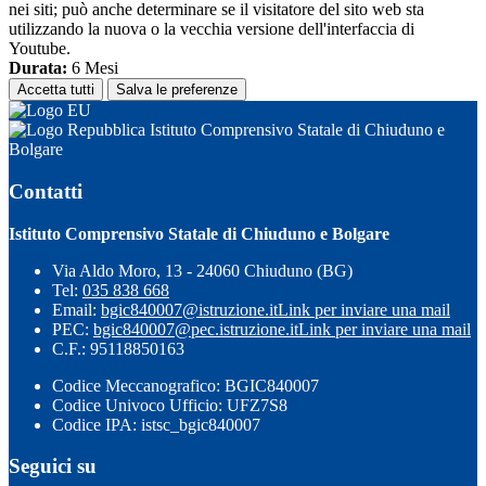
nei siti; può anche determinare se il visitatore del sito web sta
utilizzando la nuova o la vecchia versione dell'interfaccia di
Youtube.
Durata:
6 Mesi
Accetta tutti
Salva le preferenze
Istituto Comprensivo Statale di Chiuduno e
Bolgare
Contatti
Istituto Comprensivo Statale di Chiuduno e Bolgare
Via Aldo Moro, 13 - 24060 Chiuduno (BG)
Tel:
035 838 668
Email:
bgic840007@istruzione.it
Link per inviare una mail
PEC:
bgic840007@pec.istruzione.it
Link per inviare una mail
C.F.: 95118850163
Codice Meccanografico: BGIC840007
Codice Univoco Ufficio: UFZ7S8
Codice IPA: istsc_bgic840007
Seguici su