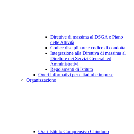
Direttive di massima al DSGA e Piano
delle Attività
Codice disciplinare e codice di condotta
Integrazione alla Direttiva di massima al
Direttore dei Servizi Generali ed
Amministrativi
Regolamenti di Istituto
Oneri informativi per cittadini e imprese
Organizzazione
Orari Istituto Comprensivo Chiuduno