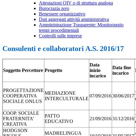
Attestazioni OIV o di struttura analoga
Burocrazia zero
Benessere organizzativo
Dati aggregati attività amministrativa
Amministrazione Trasparente: Monitoraggio
tempi procedimentali
Controlli sulle imprese
Consulenti e collaboratori A.S. 2016/17
Data
Data fine
Soggetto Percettore
Progetto
inizio
incarico
incarico
PROGETTAZIONE
MEDIAZIONE
COOPERATIVA
07/09/2016
30/06/2017
INTERCULTURALE
SOCIALE ONLUS
COOP. SOCIALE
PATTO
FRATERNITA’
21/09/2016
31/12/2016
EDUCATIVO
CREATIVA
HODGSON
MADRELINGUA
NICOLE
10/10/2016
31/05/2017