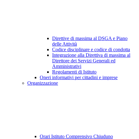
Direttive di massima al DSGA e Piano
delle Attività
Codice disciplinare e codice di condotta
Integrazione alla Direttiva di massima al
Direttore dei Servizi Generali ed
Amministrativi
Regolamenti di Istituto
Oneri informativi per cittadini e imprese
Organizzazione
Orari Istituto Comprensivo Chiuduno