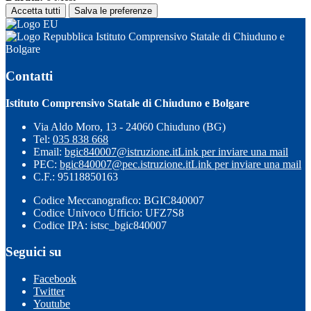
Accetta tutti
Salva le preferenze
Istituto Comprensivo Statale di Chiuduno e
Bolgare
Contatti
Istituto Comprensivo Statale di Chiuduno e Bolgare
Via Aldo Moro, 13 - 24060 Chiuduno (BG)
Tel:
035 838 668
Email:
bgic840007@istruzione.it
Link per inviare una mail
PEC:
bgic840007@pec.istruzione.it
Link per inviare una mail
C.F.: 95118850163
Codice Meccanografico: BGIC840007
Codice Univoco Ufficio: UFZ7S8
Codice IPA: istsc_bgic840007
Seguici su
Facebook
Twitter
Youtube