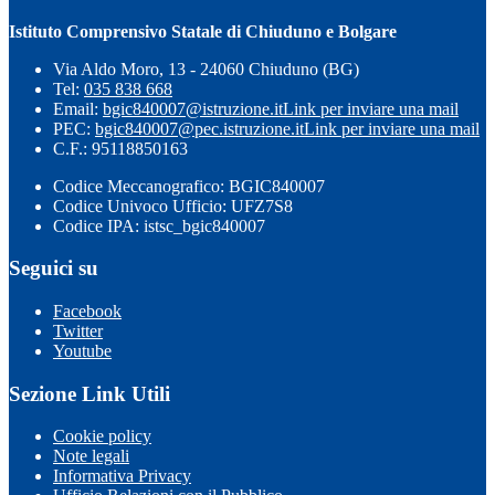
Istituto Comprensivo Statale di Chiuduno e Bolgare
Via Aldo Moro, 13 - 24060 Chiuduno (BG)
Tel:
035 838 668
Email:
bgic840007@istruzione.it
Link per inviare una mail
PEC:
bgic840007@pec.istruzione.it
Link per inviare una mail
C.F.: 95118850163
Codice Meccanografico: BGIC840007
Codice Univoco Ufficio: UFZ7S8
Codice IPA: istsc_bgic840007
Seguici su
Facebook
Twitter
Youtube
Sezione Link Utili
Cookie policy
Note legali
Informativa Privacy