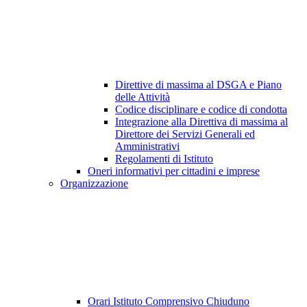
Direttive di massima al DSGA e Piano
delle Attività
Codice disciplinare e codice di condotta
Integrazione alla Direttiva di massima al
Direttore dei Servizi Generali ed
Amministrativi
Regolamenti di Istituto
Oneri informativi per cittadini e imprese
Organizzazione
Orari Istituto Comprensivo Chiuduno