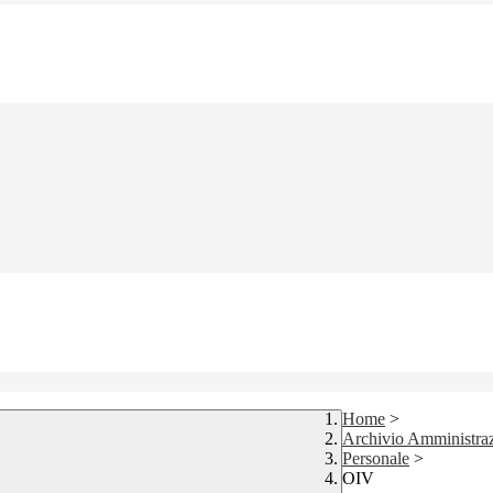
Home
>
Archivio Amministraz
Personale
>
OIV