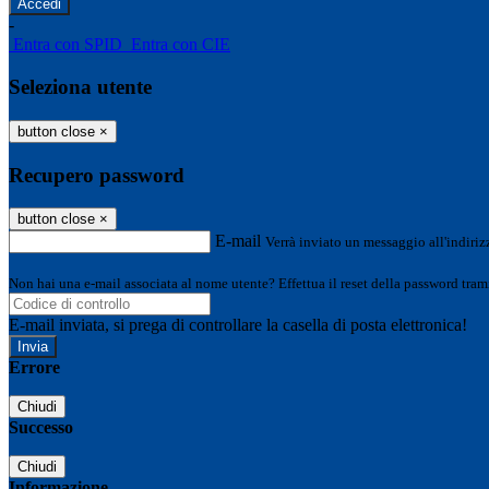
-
Entra con SPID
Entra con CIE
Seleziona utente
button close
×
Recupero password
button close
×
E-mail
Verrà inviato un messaggio all'indirizz
Non hai una e-mail associata al nome utente? Effettua il reset della password tram
E-mail inviata, si prega di controllare la casella di posta elettronica!
Errore
Chiudi
Successo
Chiudi
Informazione