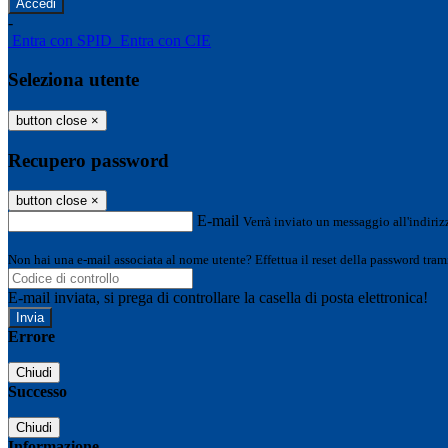
-
Entra con SPID
Entra con CIE
Seleziona utente
button close
×
Recupero password
button close
×
E-mail
Verrà inviato un messaggio all'indirizz
Non hai una e-mail associata al nome utente? Effettua il reset della password tram
E-mail inviata, si prega di controllare la casella di posta elettronica!
Errore
Chiudi
Successo
Chiudi
Informazione