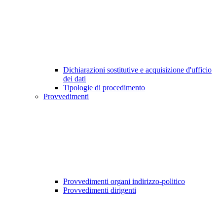
Dichiarazioni sostitutive e acquisizione d'ufficio
dei dati
Tipologie di procedimento
Provvedimenti
Provvedimenti organi indirizzo-politico
Provvedimenti dirigenti