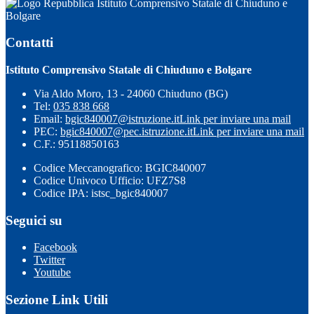
Istituto Comprensivo Statale di Chiuduno e
Bolgare
Contatti
Istituto Comprensivo Statale di Chiuduno e Bolgare
Via Aldo Moro, 13 - 24060 Chiuduno (BG)
Tel:
035 838 668
Email:
bgic840007@istruzione.it
Link per inviare una mail
PEC:
bgic840007@pec.istruzione.it
Link per inviare una mail
C.F.: 95118850163
Codice Meccanografico: BGIC840007
Codice Univoco Ufficio: UFZ7S8
Codice IPA: istsc_bgic840007
Seguici su
Facebook
Twitter
Youtube
Sezione Link Utili