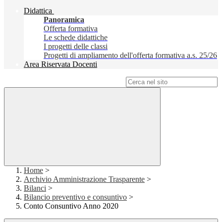
Didattica
Panoramica
Offerta formativa
Le schede didattiche
I progetti delle classi
Progetti di ampliamento dell'offerta formativa a.s. 25/26
Area Riservata Docenti
Campo di ricerca per le pagine del sito
Home
>
Archivio Amministrazione Trasparente
>
Bilanci
>
Bilancio preventivo e consuntivo
>
Conto Consuntivo Anno 2020