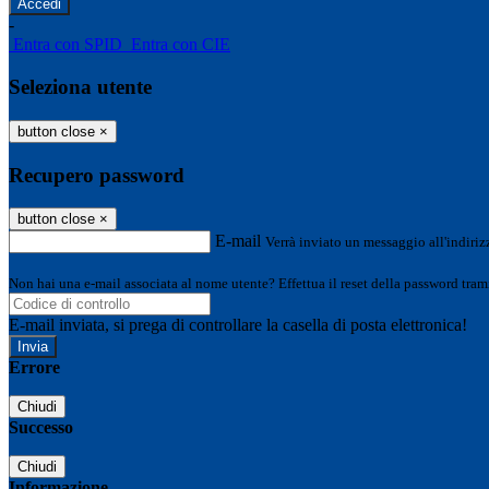
-
Entra con SPID
Entra con CIE
Seleziona utente
button close
×
Recupero password
button close
×
E-mail
Verrà inviato un messaggio all'indirizz
Non hai una e-mail associata al nome utente? Effettua il reset della password tram
E-mail inviata, si prega di controllare la casella di posta elettronica!
Errore
Chiudi
Successo
Chiudi
Informazione