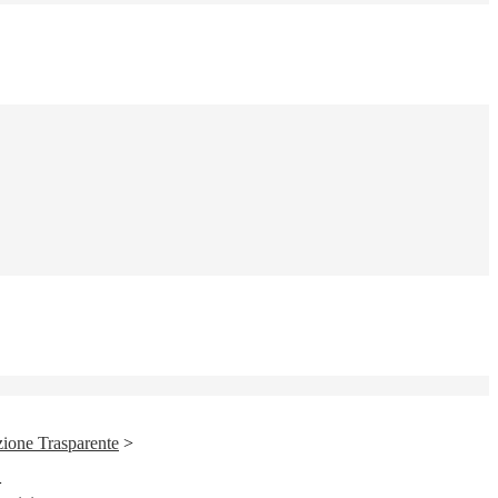
ione Trasparente
>
>