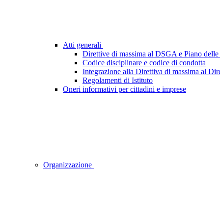
Atti generali
Direttive di massima al DSGA e Piano delle 
Codice disciplinare e codice di condotta
Integrazione alla Direttiva di massima al Dir
Regolamenti di Istituto
Oneri informativi per cittadini e imprese
Organizzazione