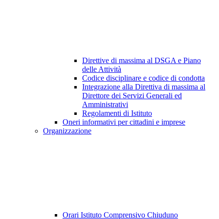
Direttive di massima al DSGA e Piano
delle Attività
Codice disciplinare e codice di condotta
Integrazione alla Direttiva di massima al
Direttore dei Servizi Generali ed
Amministrativi
Regolamenti di Istituto
Oneri informativi per cittadini e imprese
Organizzazione
Orari Istituto Comprensivo Chiuduno