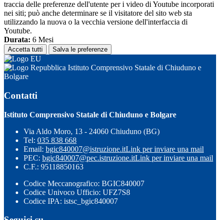
traccia delle preferenze dell'utente per i video di Youtube incorporati
nei siti; può anche determinare se il visitatore del sito web sta
utilizzando la nuova o la vecchia versione dell'interfaccia di
Youtube.
Durata:
6 Mesi
Accetta tutti
Salva le preferenze
Istituto Comprensivo Statale di Chiuduno e
Bolgare
Contatti
Istituto Comprensivo Statale di Chiuduno e Bolgare
Via Aldo Moro, 13 - 24060 Chiuduno (BG)
Tel:
035 838 668
Email:
bgic840007@istruzione.it
Link per inviare una mail
PEC:
bgic840007@pec.istruzione.it
Link per inviare una mail
C.F.: 95118850163
Codice Meccanografico: BGIC840007
Codice Univoco Ufficio: UFZ7S8
Codice IPA: istsc_bgic840007
Seguici su