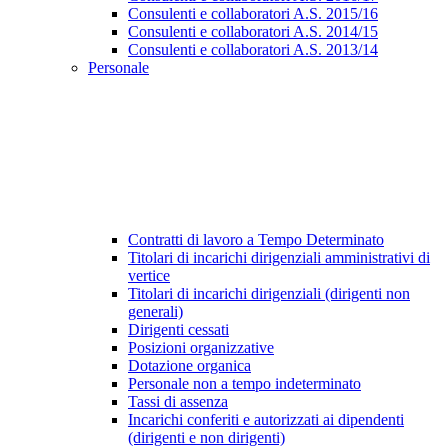
Consulenti e collaboratori A.S. 2015/16
Consulenti e collaboratori A.S. 2014/15
Consulenti e collaboratori A.S. 2013/14
Personale
Contratti di lavoro a Tempo Determinato
Titolari di incarichi dirigenziali amministrativi di
vertice
Titolari di incarichi dirigenziali (dirigenti non
generali)
Dirigenti cessati
Posizioni organizzative
Dotazione organica
Personale non a tempo indeterminato
Tassi di assenza
Incarichi conferiti e autorizzati ai dipendenti
(dirigenti e non dirigenti)