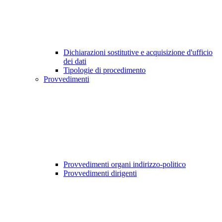
Dichiarazioni sostitutive e acquisizione d'ufficio
dei dati
Tipologie di procedimento
Provvedimenti
Provvedimenti organi indirizzo-politico
Provvedimenti dirigenti