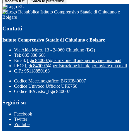
Accetta tutti
Salva le preferenze
Istituto Comprensivo Statale di Chiuduno e
Bolgare
Contatti
Istituto Comprensivo Statale di Chiuduno e Bolgare
Via Aldo Moro, 13 - 24060 Chiuduno (BG)
Tel:
035 838 668
Email:
bgic840007@istruzione.it
Link per inviare una mail
PEC:
bgic840007@pec.istruzione.it
Link per inviare una mail
C.F.: 95118850163
Codice Meccanografico: BGIC840007
Codice Univoco Ufficio: UFZ7S8
Codice IPA: istsc_bgic840007
Seguici su
Facebook
Twitter
Youtube