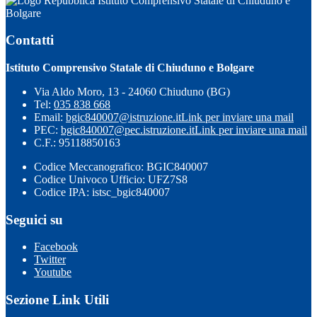
Istituto Comprensivo Statale di Chiuduno e
Bolgare
Contatti
Istituto Comprensivo Statale di Chiuduno e Bolgare
Via Aldo Moro, 13 - 24060 Chiuduno (BG)
Tel:
035 838 668
Email:
bgic840007@istruzione.it
Link per inviare una mail
PEC:
bgic840007@pec.istruzione.it
Link per inviare una mail
C.F.: 95118850163
Codice Meccanografico: BGIC840007
Codice Univoco Ufficio: UFZ7S8
Codice IPA: istsc_bgic840007
Seguici su
Facebook
Twitter
Youtube
Sezione Link Utili