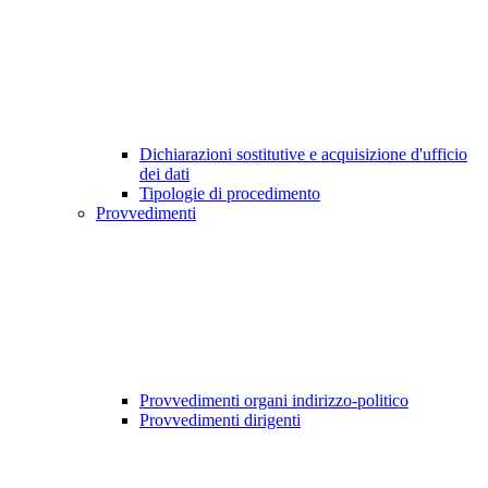
Dichiarazioni sostitutive e acquisizione d'ufficio
dei dati
Tipologie di procedimento
Provvedimenti
Provvedimenti organi indirizzo-politico
Provvedimenti dirigenti